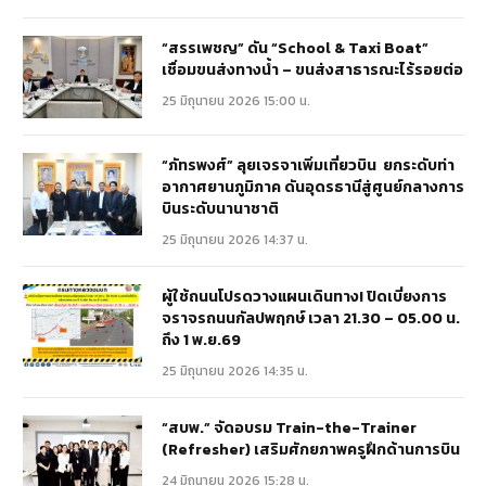
“สรรเพชญ” ดัน “School & Taxi Boat”
เชื่อมขนส่งทางน้ำ – ขนส่งสาธารณะไร้รอยต่อ
25 มิถุนายน 2026 15:00 น.
“ภัทรพงศ์” ลุยเจรจาเพิ่มเที่ยวบิน ยกระดับท่า
อากาศยานภูมิภาค ดันอุดรธานีสู่ศูนย์กลางการ
บินระดับนานาชาติ
25 มิถุนายน 2026 14:37 น.
ผู้ใช้ถนนโปรดวางแผนเดินทาง! ปิดเบี่ยงการ
จราจรถนนกัลปพฤกษ์ เวลา 21.30 – 05.00 น.
ถึง 1 พ.ย.69
25 มิถุนายน 2026 14:35 น.
“สบพ.” จัดอบรม Train-the-Trainer
(Refresher) เสริมศักยภาพครูฝึกด้านการบิน
24 มิถุนายน 2026 15:28 น.