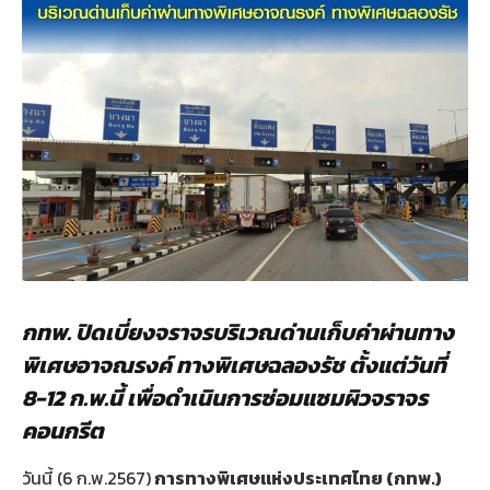
กทพ. ปิดเบี่ยงจราจรบริเวณด่านเก็บค่าผ่านทาง
พิเศษอาจณรงค์ ทางพิเศษฉลองรัช ตั้งแต่วันที่
8-12 ก.พ.นี้ เพื่อดำเนินการซ่อมแซมผิวจราจร
คอนกรีต
วันนี้ (6 ก.พ.2567)
การทางพิเศษแห่งประเทศไทย (กทพ.)