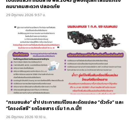
เปิดใช้แล้ว!! ถนนสาย พล.2043 @พิษณุโลก เสริมแกร่ง
คมนาคมสะดวก ปลอดภัย
29 มิถุนายน 2026 9:57 น.
“กรมขนส่ง” ย้ำ! ประกาศแก้ไขและดัดแปลง “ตัวถัง” และ
“โครงคัสซี” รถโดยสาร เริ่ม 1 ก.ค.นี้!!
26 มิถุนายน 2026 10:10 น.