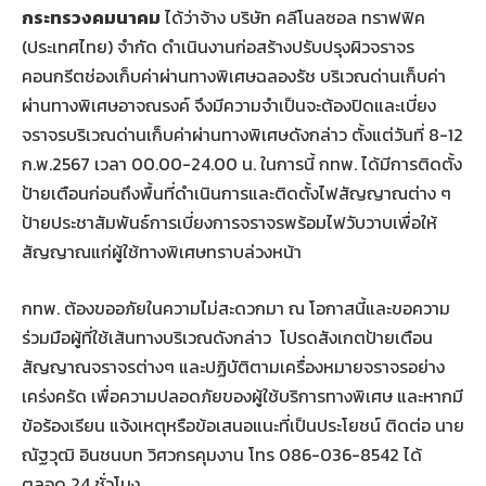
กระทรวงคมนาคม
ได้ว่าจ้าง บริษัท คลีโนลซอล ทราฟฟิค
(ประเทศไทย) จำกัด ดำเนินงานก่อสร้างปรับปรุงผิวจราจร
คอนกรีตช่องเก็บค่าผ่านทางพิเศษฉลองรัช บริเวณด่านเก็บค่า
ผ่านทางพิเศษอาจณรงค์ จึงมีความจำเป็นจะต้องปิดและเบี่ยง
จราจรบริเวณด่านเก็บค่าผ่านทางพิเศษดังกล่าว ตั้งแต่วันที่ 8-12
ก.พ.2567 เวลา 00.00-24.00 น. ในการนี้ กทพ. ได้มีการติดตั้ง
ป้ายเตือนก่อนถึงพื้นที่ดำเนินการและติดตั้งไฟสัญญาณต่าง ๆ
ป้ายประชาสัมพันธ์การเบี่ยงการจราจรพร้อมไฟวับวาบเพื่อให้
สัญญาณแก่ผู้ใช้ทางพิเศษทราบล่วงหน้า
กทพ. ต้องขออภัยในความไม่สะดวกมา ณ โอกาสนี้และขอความ
ร่วมมือผู้ที่ใช้เส้นทางบริเวณดังกล่าว โปรดสังเกตป้ายเตือน
สัญญาณจราจรต่างๆ และปฏิบัติตามเครื่องหมายจราจรอย่าง
เคร่งครัด เพื่อความปลอดภัยของผู้ใช้บริการทางพิเศษ และหากมี
ข้อร้องเรียน แจ้งเหตุหรือข้อเสนอแนะที่เป็นประโยชน์ ติดต่อ นาย
ณัฐวุฒิ อินชนบท วิศวกรคุมงาน โทร 086-036-8542 ได้
ตลอด 24 ชั่วโมง