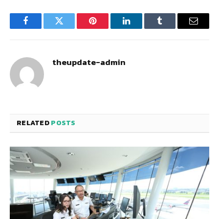
Facebook
Twitter
Pinterest
LinkedIn
Tumblr
Email
theupdate-admin
RELATED
POSTS