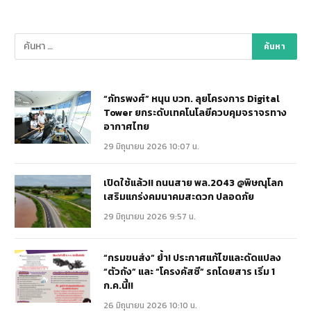
“ภัทรพงศ์” หนุน บวท. ลุยโครงการ Digital
Tower ยกระดับเทคโนโลยีควบคุมจราจรทาง
อากาศไทย
29 มิถุนายน 2026 10:07 น.
เปิดใช้แล้ว!! ถนนสาย พล.2043 @พิษณุโลก
เสริมแกร่งคมนาคมสะดวก ปลอดภัย
29 มิถุนายน 2026 9:57 น.
“กรมขนส่ง” ย้ำ! ประกาศแก้ไขและดัดแปลง
“ตัวถัง” และ “โครงคัสซี” รถโดยสาร เริ่ม 1
ก.ค.นี้!!
26 มิถุนายน 2026 10:10 น.