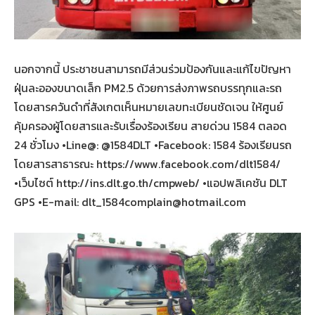
นอกจากนี้ ประชาชนสามารถมีส่วนร่วมป้องกันและแก้ไขปัญหา
ฝุ่นละอองขนาดเล็ก PM2.5 ด้วยการส่งภาพรถบรรทุกและรถ
โดยสารควันดำที่สังเกตเห็นหมายเลขทะเบียนชัดเจน ให้ศูนย์
คุ้มครองผู้โดยสารและรับเรื่องร้องเรียน สายด่วน 1584 ตลอด
24 ชั่วโมง •Line@: @1584DLT •Facebook: 1584 ร้องเรียนรถ
โดยสารสาธารณะ https://www.facebook.com/dlt1584/
•เว็บไซต์ http://ins.dlt.go.th/cmpweb/ •แอปพลิเคชัน DLT
GPS •E-mail: dlt_1584complain@hotmail.com