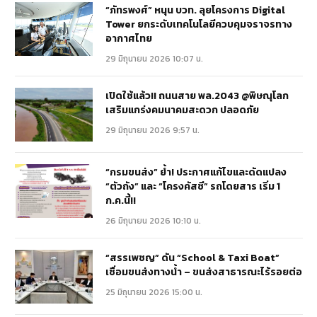
“ภัทรพงศ์” หนุน บวท. ลุยโครงการ Digital
Tower ยกระดับเทคโนโลยีควบคุมจราจรทาง
อากาศไทย
29 มิถุนายน 2026 10:07 น.
เปิดใช้แล้ว!! ถนนสาย พล.2043 @พิษณุโลก
เสริมแกร่งคมนาคมสะดวก ปลอดภัย
29 มิถุนายน 2026 9:57 น.
“กรมขนส่ง” ย้ำ! ประกาศแก้ไขและดัดแปลง
“ตัวถัง” และ “โครงคัสซี” รถโดยสาร เริ่ม 1
ก.ค.นี้!!
26 มิถุนายน 2026 10:10 น.
“สรรเพชญ” ดัน “School & Taxi Boat”
เชื่อมขนส่งทางน้ำ – ขนส่งสาธารณะไร้รอยต่อ
25 มิถุนายน 2026 15:00 น.