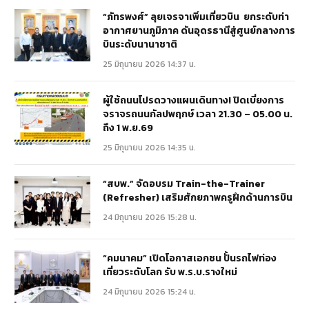
“ภัทรพงศ์” ลุยเจรจาเพิ่มเที่ยวบิน ยกระดับท่า
อากาศยานภูมิภาค ดันอุดรธานีสู่ศูนย์กลางการ
บินระดับนานาชาติ
25 มิถุนายน 2026 14:37 น.
ผู้ใช้ถนนโปรดวางแผนเดินทาง! ปิดเบี่ยงการ
จราจรถนนกัลปพฤกษ์ เวลา 21.30 – 05.00 น.
ถึง 1 พ.ย.69
25 มิถุนายน 2026 14:35 น.
“สบพ.” จัดอบรม Train-the-Trainer
(Refresher) เสริมศักยภาพครูฝึกด้านการบิน
24 มิถุนายน 2026 15:28 น.
“คมนาคม” เปิดโอกาสเอกชน ปั้นรถไฟท่อง
เที่ยวระดับโลก รับ พ.ร.บ.รางใหม่
24 มิถุนายน 2026 15:24 น.