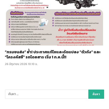
“กรมขนส่ง” ย้ำ! ประกาศแก้ไขและดัดแปลง “ตัวถัง” และ
“โครงคัสซี” รถโดยสาร เริ่ม 1 ก.ค.นี้!!
26 มิถุนายน 2026 10:10 น.