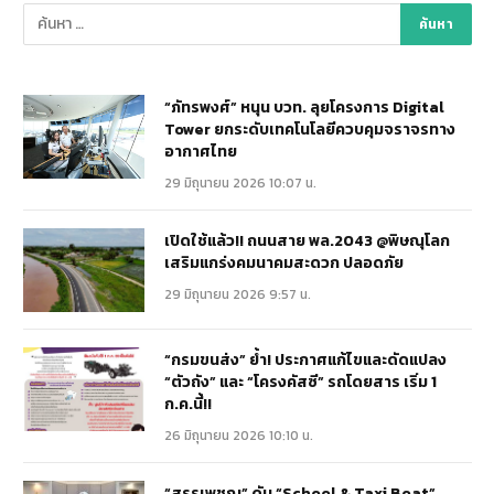
“ภัทรพงศ์” หนุน บวท. ลุยโครงการ Digital
Tower ยกระดับเทคโนโลยีควบคุมจราจรทาง
อากาศไทย
29 มิถุนายน 2026 10:07 น.
เปิดใช้แล้ว!! ถนนสาย พล.2043 @พิษณุโลก
เสริมแกร่งคมนาคมสะดวก ปลอดภัย
29 มิถุนายน 2026 9:57 น.
“กรมขนส่ง” ย้ำ! ประกาศแก้ไขและดัดแปลง
“ตัวถัง” และ “โครงคัสซี” รถโดยสาร เริ่ม 1
ก.ค.นี้!!
26 มิถุนายน 2026 10:10 น.
“สรรเพชญ” ดัน “School & Taxi Boat”