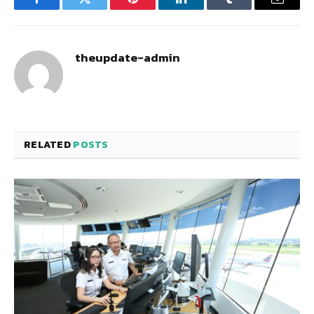
Facebook
Twitter
Pinterest
LinkedIn
Tumblr
Email
theupdate-admin
RELATED
POSTS