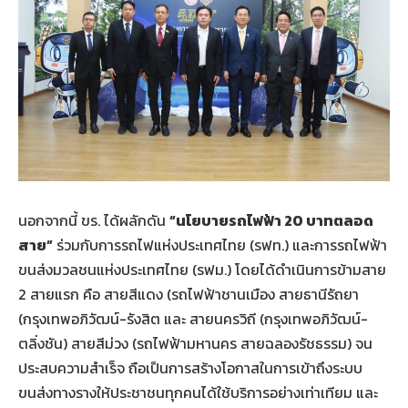
นอกจากนี้ ขร. ได้ผลักดัน
“นโยบายรถไฟฟ้า 20 บาทตลอด
สาย”
ร่วมกับการรถไฟแห่งประเทศไทย (รฟท.) และการรถไฟฟ้า
ขนส่งมวลชนแห่งประเทศไทย (รฟม.) โดยได้ดำเนินการข้ามสาย
2 สายแรก คือ สายสีแดง (รถไฟฟ้าชานเมือง สายธานีรัถยา
(กรุงเทพอภิวัฒน์-รังสิต และ สายนครวิถี (กรุงเทพอภิวัฒน์-
ตลิ่งชัน) สายสีม่วง (รถไฟฟ้ามหานคร สายฉลองรัชธรรม) จน
ประสบความสำเร็จ ถือเป็นการสร้างโอกาสในการเข้าถึงระบบ
ขนส่งทางรางให้ประชาชนทุกคนได้ใช้บริการอย่างเท่าเทียม และ