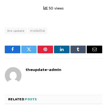
50 views
the update
การบินไทย
Facebook
Twitter
Pinterest
LinkedIn
Tumblr
Email
theupdate-admin
RELATED
POSTS