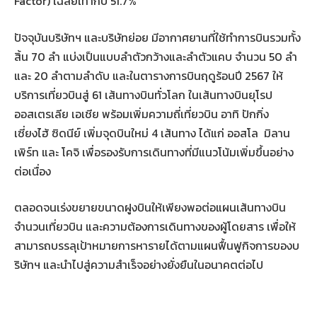
Factor) เฉลี่ยเท่ากับ 51.7%
ปัจจุบันบริษัทฯ และบริษัทย่อย มีอากาศยานที่ใช้ทำการบินรวมทั้ง
สิ้น 70 ลำ แบ่งเป็นแบบลำตัวกว้างและลำตัวแคบ จำนวน 50 ลำ
และ 20 ลำตามลำดับ และในตารางการบินฤดูร้อนปี 2567 ให้
บริการเที่ยวบินสู่ 61 เส้นทางบินทั่วโลก ในเส้นทางบินยุโรป
ออสเตรเลีย เอเชีย พร้อมเพิ่มความถี่เที่ยวบิน อาทิ ปักกิ่ง
เซี่ยงไฮ้ ซิดนีย์ เพิ่มจุดบินใหม่ 4 เส้นทาง ได้แก่ ออสโล มิลาน
เพิร์ท และ โคจิ เพื่อรองรับการเดินทางที่มีแนวโน้มเพิ่มขึ้นอย่าง
ต่อเนื่อง
ตลอดจนเร่งขยายขนาดฝูงบินให้เพียงพอต่อแผนเส้นทางบิน
จำนวนเที่ยวบิน และความต้องการเดินทางของผู้โดยสาร เพื่อให้
สามารถบรรลุเป้าหมายการหารายได้ตามแผนฟื้นฟูกิจการของบ
ริษัทฯ และนำไปสู่ความสำเร็จอย่างยั่งยืนในอนาคตต่อไป