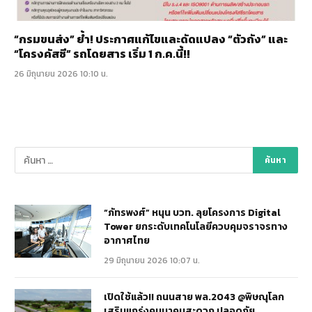
“กรมขนส่ง” ย้ำ! ประกาศแก้ไขและดัดแปลง “ตัวถัง” และ
“โครงคัสซี” รถโดยสาร เริ่ม 1 ก.ค.นี้!!
26 มิถุนายน 2026 10:10 น.
“ภัทรพงศ์” หนุน บวท. ลุยโครงการ Digital
Tower ยกระดับเทคโนโลยีควบคุมจราจรทาง
อากาศไทย
29 มิถุนายน 2026 10:07 น.
เปิดใช้แล้ว!! ถนนสาย พล.2043 @พิษณุโลก
เสริมแกร่งคมนาคมสะดวก ปลอดภัย