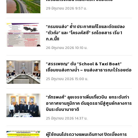
29 มิถุนายน 2026 9:57 น.
“กรมขนส่ง” ย้ำ! ประกาศแก้ไขและดัดแปลง
“ตัวถัง” และ “โครงคัสซี” รถโดยสาร เริ่ม 1
ก.ค.นี้!!
26 มิถุนายน 2026 10:10 น.
“สรรเพชญ” ดัน “School & Taxi Boat”
เชื่อมขนส่งทางน้ำ – ขนส่งสาธารณะไร้รอยต่อ
25 มิถุนายน 2026 15:00 น.
“ภัทรพงศ์” ลุยเจรจาเพิ่มเที่ยวบิน ยกระดับท่า
อากาศยานภูมิภาค ดันอุดรธานีสู่ศูนย์กลางการ
บินระดับนานาชาติ
25 มิถุนายน 2026 14:37 น.
ผู้ใช้ถนนโปรดวางแผนเดินทาง! ปิดเบี่ยงการ