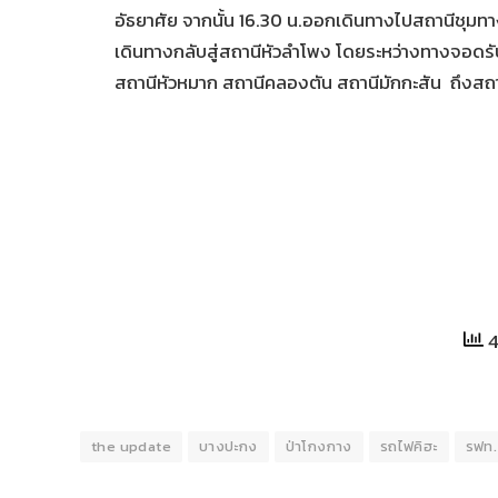
อัธยาศัย จากนั้น 16.30 น.ออกเดินทางไปสถานีชุมทา
เดินทางกลับสู่สถานีหัวลำโพง โดยระหว่างทางจอดร
สถานีหัวหมาก สถานีคลองตัน สถานีมักกะสัน ถึงสถา
4
the update
บางปะกง
ป่าโกงกาง
รถไฟคิฮะ
รฟท.