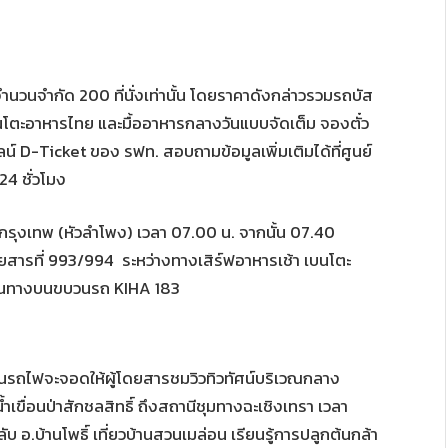
ท จำนวนจำกัด 200 ที่นั่งเท่านั้น โดยราคาดังกล่าวรวมรถบัส
 เบนโตะอาหารไทย และมื้ออาหารกลางวันแบบจัดเต็ม จองตั๋ว
์ D-Ticket ของ รฟท. สอบถามข้อมูลเพิ่มเติมได้ที่ศูนย์
4 ชั่วโมง
กรุงเทพ (หัวลำโพง) เวลา 07.00 น. จากนั้น 07.40
ยสารที่ 993/994 ระหว่างทางเสิร์ฟอาหารเช้า เบนโตะ
ดินทางบนขบวนรถ KIHA 183
วนรถไฟจะจอดให้ผู้โดยสารชมวิวทิวทัศน์บริเวณกลาง
ขื่อนป่าสักชลสิทธิ์ ถึงสถานีชุมทางฉะเชิงเทรา เวลา
 อ.บ้านโพธิ์ เที่ยวบ้านสวนเมล่อน เรียนรู้การปลูกต้นกล้า