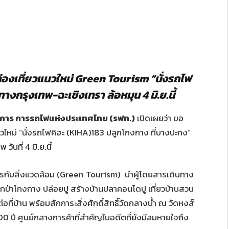
 ท่องเที่ยวแนวใหม่ Green Tourism “นั่งรถไฟ
งกรุงเทพ-ฉะเชิงเทรา ล้อหมุน 4 มิ.ย.นี้
ว่าการ การรถไฟแห่งประเทศไทย
(รฟท.)
เปิดเผยว่า ขอ
หม่ “นั่งรถไฟคิฮะ (KIHA)183 ปลูกโกงกาง ที่บางปะกง”
นที่ 4 มิ.ย.นี้
ิตรกับสิ่งแวดล้อม (Green Tourism) นำผู้โดยสารเดินทาง
กป่าโกงกาง ปล่อยปู สร้างบ้านปลาคอนโดปู เที่ยวบ้านสวน
อที่บ้าน พร้อมสักการะสิ่งศักดิ์สิทธิ์วัดกลางน้ำ ณ วัดหงส์
ปี ศูนย์กลางการค้าที่สำคัญในอดีตที่ยังมีลมหายใจถึง