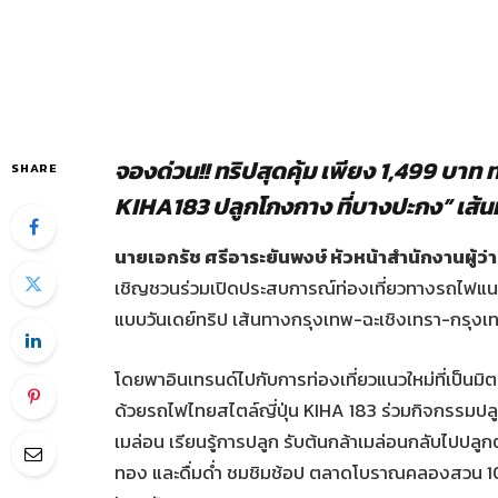
จองด่วน
!! ทริปสุดคุ้ม เพียง 1,499 บาท
SHARE
KIHA183 ปลูกโกงกาง ที่บางปะกง” เส้นทา
นายเอกรัช ศรีอาระยันพงษ์ หัวหน้าสำนักงานผู้
เชิญชวนร่วมเปิดประสบการณ์ท่องเที่ยวทางรถไฟแนวใ
แบบวันเดย์ทริป เส้นทางกรุงเทพ-ฉะเชิงเทรา-กรุงเทพ วั
โดยพาอินเทรนด์ไปกับการท่องเที่ยวแนวใหม่ที่เป็นม
ด้วยรถไฟไทยสไตล์ญี่ปุ่น KIHA 183 ร่วมกิจกรรมปลู
เมล่อน เรียนรู้การปลูก รับต้นกล้าเมล่อนกลับไปปลูกต่
ทอง และดื่มด่ำ ชมชิมช้อป ตลาดโบราณคลองสวน 100 