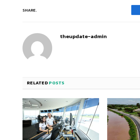
SHARE.
theupdate-admin
RELATED
POSTS