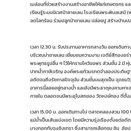
เมล่อนที่ช่วยสร้างงานสร้างอาชีพให้แก่เกษตรกร แ
เรียนรู้ระบบนิเวศป่าซายเลน โรงเรียนพระพิมลเสนี (
ลดโลกร้อน ร่วมปลูกป่าชายเลน ปล่อยปู สร้างบ้านป
เวลา 12.30 น. รับประทานอาหารกลางวัน ออกเดินทางต่
บริเวณบ่าชายเลน เยี่ยมชมความงาม เจดีย์สีทองอร่
พระพุทธรูปอื่น ๆ ไว้ให้กราบไหว้ขอพร ส่วนชั้น 2 มี ห
ปากน้ำภาษีเจริญ องค์พระแก้วมรกตจำลองประดิษฐา
อดีตจนถึงรัชกาลปัจจุบัน ส่วนชั้นบนสุดเป็น จุดชมว
อาคารนี้ลอยอยู่กลางน้ำ และยังมีพระธาตุคงคามหาเจด
ภายใน ตลอดจนมีพระอุโบสถของ วัดหงษ์ทอง ที่ตั้งอย
เวลา 15.00 น. ออกเดินทางไป ตลาดคลองสวน 100 ปี 
แม่น้ำเป็นเส้นแบ่งเขต โดยมีความรุ่งเรืองตั้งแต่อดี
บางกอกกับฉะเชิงเทรา ซึ่งสามารถเลือกชม ชิม ช้อป