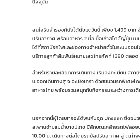
ปัจจุบัน
สนใจรีบสำรองที่นั่งได้ตั้งแต่วันนี้ เพียง 1,499 บา
ปรับอากาศ พร้อมอาหาร 2 มื้อ มื้อเช้าสไตล์ญี่ปุ่น
ได้ที่สถานีรถไฟและช่องทางจำหน่ายตั๋วในระบบออนไลน
บริการลูกค้าสัมพันธ์หมายเลขโทรศัพท์ 1690 ตลอด 2
สำหรับรายละเอียดการเดินทาง เริ่มลงทะเบียน สถานี
น.ออกเดินทางสู่ จ.ฉะเชิงเทรา ด้วยขบวนรถพิเศษโด
อาหารไทย พร้อมร่วมสนุกกับกิจกรรมระหว่างการเ
นอกจากนี้ผู้โดยสารจะได้พบกับจุด Unseen ซึ่งขบ
สะพานข้ามแม่น้ำบางปะกง มีลักษณะคล้ายรถไฟลอยน้ำเ
10.00 น. เดินทางต่อโดยรถบัสปรับอากาศ สู่ ต.ท่าพลับ