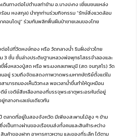
ละเดินทางต่อไปตำบลท่าข้าม อ.บางปะกง เยี่ยมชนแหล่ง
พร้อม หงสกุล) นำทุกท่านร่วมกิจกรรม “รักษ์สิ่งแวดล้อม
ลาคอนโดปู” ร่วมกันพลิกฟื้นผืนป่าชายเลนของไทย
อไปที่วัดหงษ์ทอง หรือ วัดกลางน้ำ ริมฝั่งอ่าวไทย
าม 3 ชั้น ชั้นล่างประดิษฐานหลวงพ่อพุทธโสธรจำลองและ
ุ่นขี้ผึ้งหลวงปู่สด หรือ พระมงคลเทพมุนี (สด จนทุสโร) วัด
นอยู่ รวมถึงจัดแสดงภาพวาดพระมหากษัตริย์ตั้งแต่ใน
ิวสามารถมองเห็นวิวทะเล พอเวลาน้ำขึ้นทำให้ดูเหมือน
ีย์ เจดีย์สีเหลืองทองที่บรรจุพระธาตุพระอรหันต์อยู่
ู่กลางทะเลเช่นเดียวกัน
ตลาดที่อยู่ในสองจังหวัด มีเพียงสะพานไม้สูง ๆ ข้าม
ตซึ่งเป็นทางผ่านของเรือขนส่งทั้งคนและสินค้าระหว่าง
 สินค้าของฝาก อาหารคาวหวาน และของที่ระลึก ได้ตาม