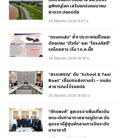
@พิษณุโลก เสริมแกร่งคมนาคม
สะดวก ปลอดภัย
29 มิถุนายน 2026 9:57 น.
“กรมขนส่ง” ย้ำ! ประกาศแก้ไขและ
ดัดแปลง “ตัวถัง” และ “โครงคัสซี”
รถโดยสาร เริ่ม 1 ก.ค.นี้!!
26 มิถุนายน 2026 10:10 น.
“สรรเพชญ” ดัน “School & Taxi
Boat” เชื่อมขนส่งทางน้ำ – ขนส่ง
สาธารณะไร้รอยต่อ
25 มิถุนายน 2026 15:00 น.
“ภัทรพงศ์” ลุยเจรจาเพิ่มเที่ยวบิน
ยกระดับท่าอากาศยานภูมิภาค ดัน
อุดรธานีสู่ศูนย์กลางการบินระดับ
นานาชาติ