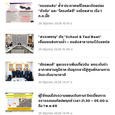
“กรมขนส่ง” ย้ำ! ประกาศแก้ไขและดัดแปลง
“ตัวถัง” และ “โครงคัสซี” รถโดยสาร เริ่ม 1
ก.ค.นี้!!
26 มิถุนายน 2026 10:10 น.
“สรรเพชญ” ดัน “School & Taxi Boat”
เชื่อมขนส่งทางน้ำ – ขนส่งสาธารณะไร้รอยต่อ
25 มิถุนายน 2026 15:00 น.
“ภัทรพงศ์” ลุยเจรจาเพิ่มเที่ยวบิน ยกระดับท่า
อากาศยานภูมิภาค ดันอุดรธานีสู่ศูนย์กลางการ
บินระดับนานาชาติ
25 มิถุนายน 2026 14:37 น.
ผู้ใช้ถนนโปรดวางแผนเดินทาง! ปิดเบี่ยงการ
จราจรถนนกัลปพฤกษ์ เวลา 21.30 – 05.00 น.
ถึง 1 พ.ย.69
25 มิถุนายน 2026 14:35 น.