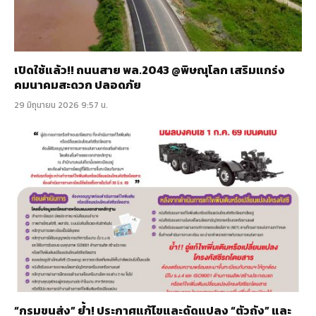
เปิดใช้แล้ว!! ถนนสาย พล.2043 @พิษณุโลก เสริมแกร่ง
คมนาคมสะดวก ปลอดภัย
29 มิถุนายน 2026 9:57 น.
“กรมขนส่ง” ย้ำ! ประกาศแก้ไขและดัดแปลง “ตัวถัง” และ