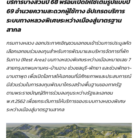
บริการบางส่วนปี 68 พร้อมเปิดให้ใช้เต็มรูปแบบปี
69 อำนวยความสะดวกผู้ใช้ทาง อัปเกรดบริการ
ระบบทางหลวงพิเศษระหว่างเมืองสู่มาตรฐาน
สากล
กรมทางหลวง ออกประกาศเชิญชวนเอกชนเข้าร่วมการประมูลคัด
เลือกเอกชนร่วมลงทุนสำหรับการพัฒนาและบริหารจัดการที่พัก
ริมทาง (
Rest Area) บนทางหลวงพิเศษระหว่างเมืองหมายเลข 7
สายกรุงเทพมหานคร-บ้านฉาง ช่วงชลบุรี-พัทยา และช่วงพัทยา-
มาบตาพุด เพื่อเปิดโอกาสให้เอกชนที่มีศักยภาพและประสบการณ์
มีส่วนร่วมในการลงทุนพัฒนาโครงสร้างพื้นฐานของภาครัฐ
ตามพระราชบัญญัติการร่วมลงทุนระหว่างรัฐและเอกชน
พ.ศ.2562 เพื่อยกระดับการให้บริการของระบบทางหลวงพิเศษ
ระหว่างเมืองสู่มาตรฐานสากล