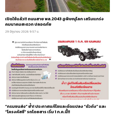
เปิดใช้แล้ว!! ถนนสาย พล.2043 @พิษณุโลก เสริมแกร่ง
คมนาคมสะดวก ปลอดภัย
29 มิถุนายน 2026 9:57 น.
“กรมขนส่ง” ย้ำ! ประกาศแก้ไขและดัดแปลง “ตัวถัง” และ
“โครงคัสซี” รถโดยสาร เริ่ม 1 ก.ค.นี้!!