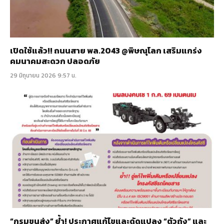
เปิดใช้แล้ว!! ถนนสาย พล.2043 @พิษณุโลก เสริมแกร่ง
คมนาคมสะดวก ปลอดภัย
29 มิถุนายน 2026 9:57 น.
“กรมขนส่ง” ย้ำ! ประกาศแก้ไขและดัดแปลง “ตัวถัง” และ