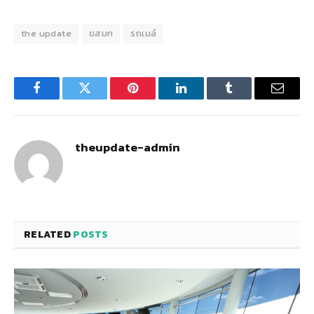
the update
ขสมก
รถเมล์
Facebook
Twitter
Pinterest
LinkedIn
Tumblr
Email
theupdate-admin
RELATED
POSTS