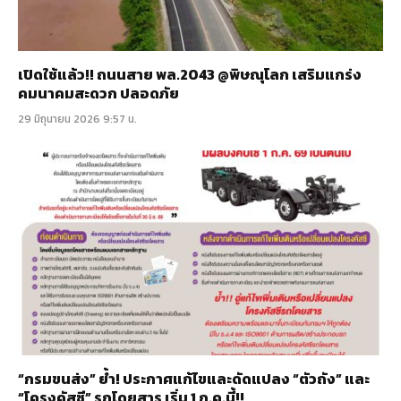
เปิดใช้แล้ว!! ถนนสาย พล.2043 @พิษณุโลก เสริมแกร่ง
คมนาคมสะดวก ปลอดภัย
29 มิถุนายน 2026 9:57 น.
“กรมขนส่ง” ย้ำ! ประกาศแก้ไขและดัดแปลง “ตัวถัง” และ
“โครงคัสซี” รถโดยสาร เริ่ม 1 ก.ค.นี้!!