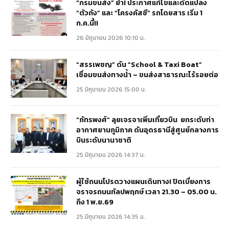
“กรมขนส่ง” ย้ำ! ประกาศแก้ไขและดัดแปลง
“ตัวถัง” และ “โครงคัสซี” รถโดยสาร เริ่ม 1
ก.ค.นี้!!
26 มิถุนายน 2026 10:10 น.
“สรรเพชญ” ดัน “School & Taxi Boat”
เชื่อมขนส่งทางน้ำ – ขนส่งสาธารณะไร้รอยต่อ
25 มิถุนายน 2026 15:00 น.
“ภัทรพงศ์” ลุยเจรจาเพิ่มเที่ยวบิน ยกระดับท่า
อากาศยานภูมิภาค ดันอุดรธานีสู่ศูนย์กลางการ
บินระดับนานาชาติ
25 มิถุนายน 2026 14:37 น.
ผู้ใช้ถนนโปรดวางแผนเดินทาง! ปิดเบี่ยงการ
จราจรถนนกัลปพฤกษ์ เวลา 21.30 – 05.00 น.
ถึง 1 พ.ย.69
25 มิถุนายน 2026 14:35 น.