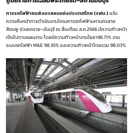
ศูนย์ราชการเฉลิมพระเกียรติ
–
สถานีมีนบุรี
การรถไฟฟ้าขนส่งมวลชนแห่งประเทศไทย
(
รฟม
.)
แจ้ง
ความคืบหน้าการดำเนินงานโครงการรถไฟฟ้ามหานครสาย
สีชมพู
ช่วงแคราย
–
มีนบุรี
ณ
สิ้นเดือน
ส
.
ค
.2566
มีความก้าวหน้า
เป็นไปตามแผนงาน
โดยมีความก้าวหน้างานโยธา
96.71%
งาน
ระบบรถไฟฟ้า
M&E 98.35%
และความก้าวหน้าโดยรวม
98.03%