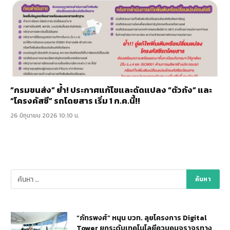
“กรมขนส่ง” ย้ำ! ประกาศแก้ไขและดัดแปลง “ตัวถัง” และ
“โครงคัสซี” รถโดยสาร เริ่ม 1 ก.ค.นี้!!
26 มิถุนายน 2026 10:10 น.
“ภัทรพงศ์” หนุน บวท. ลุยโครงการ Digital
Tower ยกระดับเทคโนโลยีควบคุมจราจรทาง