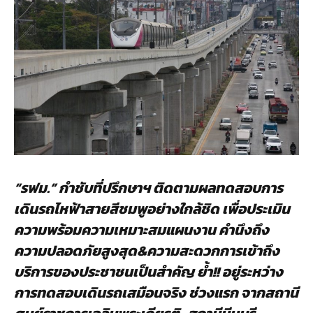
“
รฟม
.”
กำชับที่ปรึกษาฯ
ติดตามผลทดสอบการ
เดินรถไหฟ้าสายสีชมพูอย่างใกล้ชิด
เพื่อประเมิน
ความพร้อมความเหมาะสมแผนงาน
คำนึงถึง
ความปลอดภัยสูงสุด
&
ความสะดวกการเข้าถึง
บริการของประชาชนเป็นสำคัญ
ย้ำ
!!
อยู่ระหว่าง
การทดสอบเดินรถเสมือนจริง
ช่วงแรก
จากสถานี