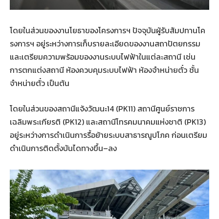
โดยในส่วนของงานโยธาของโครงการฯ
ปัจจุบันผู้รับสัมปทานโค
รงการฯ
อยู่ระหว่างการเก็บรายละเอียดของงานสถาปัตยกรรม
และเตรียมความพร้อมของงานระบบไฟฟ้าในแต่ละสถานี
เช่น
การตกแต่งสถานี
ห้องควบคุมระบบไฟฟ้า
ห้องจำหน่ายตั๋ว
ชั้น
จำหน่ายตั๋ว
เป็นต้น
โดยในส่วนของสถานีแจ้งวัฒนะ
14 (PK11)
สถานีศูนย์ราชการ
เฉลิมพระเกียรติ
(PK12)
และสถานีโทรคมนาคมแห่งชาติ
(PK13)
อยู่ระหว่างการดำเนินการรื้อย้ายระบบสาธารณูปโภค
ก่อนเตรียม
ดำเนินการติดตั้งบันไดทางขึ้น
–
ลง