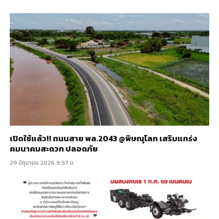
เปิดใช้แล้ว!! ถนนสาย พล.2043 @พิษณุโลก เสริมแกร่ง
คมนาคมสะดวก ปลอดภัย
29 มิถุนายน 2026 9:57 น.