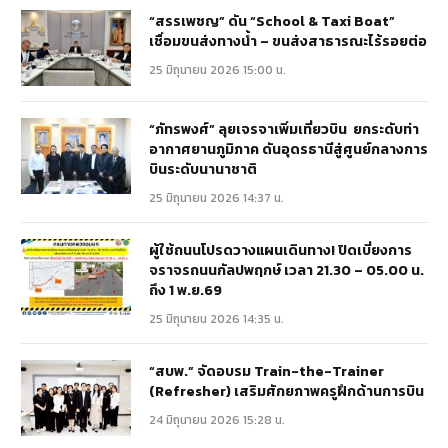
“สรรเพชญ” ดัน “School & Taxi Boat”
เชื่อมขนส่งทางน้ำ – ขนส่งสาธารณะไร้รอยต่อ
25 มิถุนายน 2026 15:00 น.
“ภัทรพงศ์” ลุยเจรจาเพิ่มเที่ยวบิน ยกระดับท่า
อากาศยานภูมิภาค ดันอุดรธานีสู่ศูนย์กลางการ
บินระดับนานาชาติ
25 มิถุนายน 2026 14:37 น.
ผู้ใช้ถนนโปรดวางแผนเดินทาง! ปิดเบี่ยงการ
จราจรถนนกัลปพฤกษ์ เวลา 21.30 – 05.00 น.
ถึง 1 พ.ย.69
25 มิถุนายน 2026 14:35 น.
“สบพ.” จัดอบรม Train-the-Trainer
(Refresher) เสริมศักยภาพครูฝึกด้านการบิน
24 มิถุนายน 2026 15:28 น.