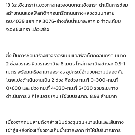
13 (ฉะเชิงเทรา) แขวงทางหลวงชนบทฉะเชิงเทรา ดำเนินการซ่อม
สร้างถนนแอสฟัลท์ติกคอนกรีตถนนทางหลวงชนบทสาย
ฉช.4039 แยก ทล.3076-อ่างเก็บน้ำเขาละลาก อ.ท่าตะเกียบ
จ.ฉะเชิงเทรา แล้วเสร็จ
ซึ่งเป็นการซ่อมสร้างผิวจราจรแบบแอสฟัลท์ติกคอนกรีต ขนาด
2 ช่องจราจร ผิวจราจรกว้าง 6 เมตร ไหล่ทางกว้างข้างละ 0.5-1
เมตร พร้อมเครื่องหมายจราจร อุปกรณ์อำนวยความปลอดภัย
โดยแบ่งดำเนินงานเป็น 2 ช่วง คือช่วง กม.ที่ 0+300-กม.ที่
0+600 และ ช่วง กม.ที่ 4+330-กม.ที่ 6+030 รวมระยะทาง
ดำเนินการ 2 กิโลเมตร (กม.) ใช้งบประมาณ 8.98 ล้านบาท
เนื่องจากถนนสายดังกล่าวเป็นช่วงชุมชนหนาแน่นและเส้นทาง
เข้าสู่แหล่งท่องเที่ยวอ่างเก็บน้ำเขาละลาก ทำให้มีปริมาณการ