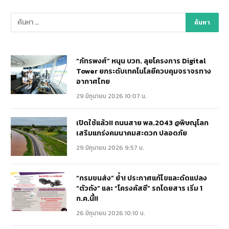
“ภัทรพงศ์” หนุน บวท. ลุยโครงการ Digital
Tower ยกระดับเทคโนโลยีควบคุมจราจรทาง
อากาศไทย
29 มิถุนายน 2026 10:07 น.
เปิดใช้แล้ว!! ถนนสาย พล.2043 @พิษณุโลก
เสริมแกร่งคมนาคมสะดวก ปลอดภัย
29 มิถุนายน 2026 9:57 น.
“กรมขนส่ง” ย้ำ! ประกาศแก้ไขและดัดแปลง
“ตัวถัง” และ “โครงคัสซี” รถโดยสาร เริ่ม 1
ก.ค.นี้!!
26 มิถุนายน 2026 10:10 น.