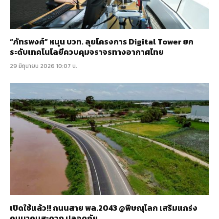
“ภัทรพงศ์” หนุน บวท. ลุยโครงการ Digital Tower ยก
ระดับเทคโนโลยีควบคุมจราจรทางอากาศไทย
29 มิถุนายน 2026 10:07 น.
เปิดใช้แล้ว!! ถนนสาย พล.2043 @พิษณุโลก เสริมแกร่ง
คมนาคมสะดวก ปลอดภัย