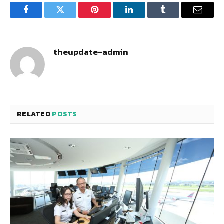
Facebook
Twitter
Pinterest
LinkedIn
Tumblr
Email
theupdate-admin
RELATED
POSTS