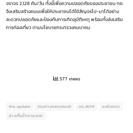
จราจร 2,128 คัน/วัน ทั้งนี้เพื่อความปลอดภัยของประชาชน ทช.
จึงเสริมสร้างถนนเพื่อให้ประชาชนได้ใช้สัญจรไป-มาได้อย่าง
สะดวกปลอดภัยและป้องกันการเกิดอุบัติเหตุ พร้อมทั้งส่งเสริม
การท่องเที่ยว ตามนโยบายกระทรวงคมนาคม
577 views
the update
กรมทางหลวงชนบท
ฉช.4039
ฉะเชิงเทรา
อ่างเก็บน้ำเขาละลาก