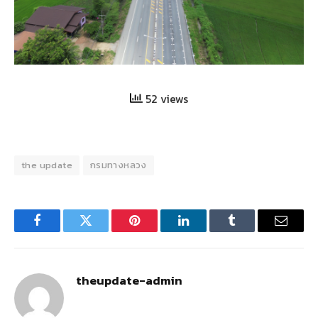
52 views
the update
กรมทางหลวง
Facebook
Twitter
Pinterest
LinkedIn
Tumblr
Email
theupdate-admin