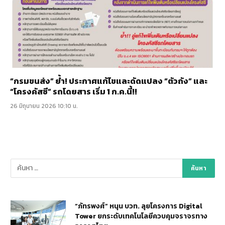
“กรมขนส่ง” ย้ำ! ประกาศแก้ไขและดัดแปลง “ตัวถัง” และ
“โครงคัสซี” รถโดยสาร เริ่ม 1 ก.ค.นี้!!
26 มิถุนายน 2026 10:10 น.
“ภัทรพงศ์” หนุน บวท. ลุยโครงการ Digital
Tower ยกระดับเทคโนโลยีควบคุมจราจรทาง