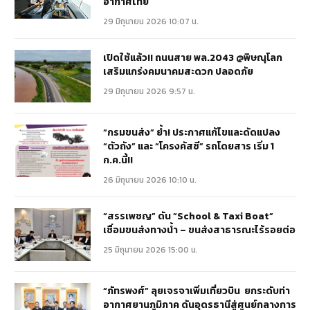
อากาศไทย
29 มิถุนายน 2026 10:07 น.
เปิดใช้แล้ว!! ถนนสาย พล.2043 @พิษณุโลก
เสริมแกร่งคมนาคมสะดวก ปลอดภัย
29 มิถุนายน 2026 9:57 น.
“กรมขนส่ง” ย้ำ! ประกาศแก้ไขและดัดแปลง
“ตัวถัง” และ “โครงคัสซี” รถโดยสาร เริ่ม 1
ก.ค.นี้!!
26 มิถุนายน 2026 10:10 น.
“สรรเพชญ” ดัน “School & Taxi Boat”
เชื่อมขนส่งทางน้ำ – ขนส่งสาธารณะไร้รอยต่อ
25 มิถุนายน 2026 15:00 น.
“ภัทรพงศ์” ลุยเจรจาเพิ่มเที่ยวบิน ยกระดับท่า
อากาศยานภูมิภาค ดันอุดรธานีสู่ศูนย์กลางการ