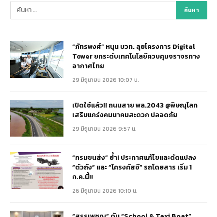
“ภัทรพงศ์” หนุน บวท. ลุยโครงการ Digital
Tower ยกระดับเทคโนโลยีควบคุมจราจรทาง
อากาศไทย
29 มิถุนายน 2026 10:07 น.
เปิดใช้แล้ว!! ถนนสาย พล.2043 @พิษณุโลก
เสริมแกร่งคมนาคมสะดวก ปลอดภัย
29 มิถุนายน 2026 9:57 น.
“กรมขนส่ง” ย้ำ! ประกาศแก้ไขและดัดแปลง
“ตัวถัง” และ “โครงคัสซี” รถโดยสาร เริ่ม 1
ก.ค.นี้!!
26 มิถุนายน 2026 10:10 น.
“สรรเพชญ” ดัน “School & Taxi Boat”