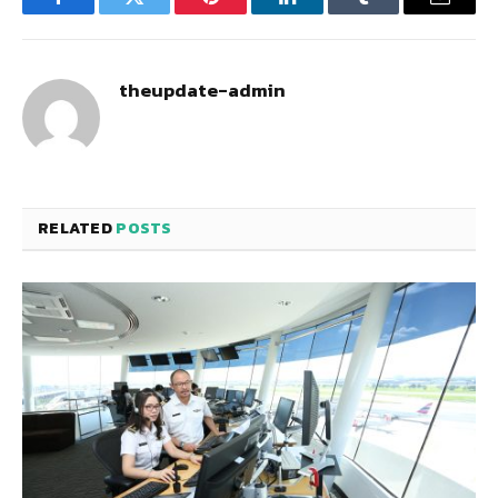
Facebook
Twitter
Pinterest
LinkedIn
Tumblr
Email
theupdate-admin
RELATED
POSTS