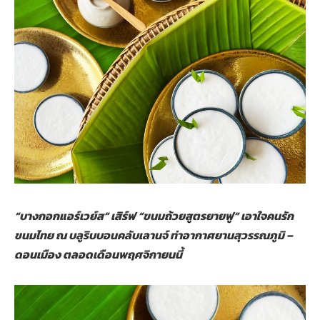
“บางกอกแอร์เวย์ส” เสิร์ฟ “ขนมถ้วยสูตรยายฟู” เอาใจคนรัก
ขนมไทย ณ บลูริบบอนคลับเลานจ์ ท่าอากาศยานสุวรรณภูมิ –
ดอนเมือง ตลอดเดือนพฤศจิกายนนี้