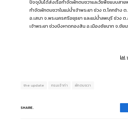
ปัจจุบันได้ส่งเรือกำจัดผักตบชวาและวัชพืชแบบสาย
กำจัดผักตบชวาในแม่น้ำเจ้าพระยา ช่วง ต.โคกช้าง ต
อ.เสนา จ.พระนครศรีอยุธยา และแม่น้ำลพบุรี ช่วง 
เจ้าพระยา ช่วงบึงหาดกองสิน อ.เมืองชัยนาท จ.ชั
1
the update
กรมเจ้าท่า
ผักตบชวา
SHARE.