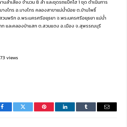
พานลำเลียง จำนวน 8 ลำ และชุดรถแบ็คโฮ 1 ชุด ดำเนินการ
.บางไทร อ.บางไทร คลองสาขาแม่น้ำน้อย ต.บ้านโพธิ์
ต.สวนพริก อ.พระนครศรีอยุธยา จ.พระนครศรีอยุธยา แม่น้ำ
ยนาท และคลองป่าแสก ต.สวนแตง อ.เมือง จ.สุพรรณบุรี
73 views
Facebook
Twitter
Pinterest
LinkedIn
Tumblr
Email