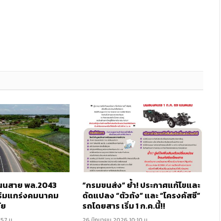
 ถนนสาย พล.2043
“กรมขนส่ง” ย้ำ! ประกาศแก้ไขและ
ริมแกร่งคมนาคม
ดัดแปลง “ตัวถัง” และ “โครงคัสซี”
ัย
รถโดยสาร เริ่ม 1 ก.ค.นี้!!
:57 น.
26 มิถุนายน 2026 10:10 น.