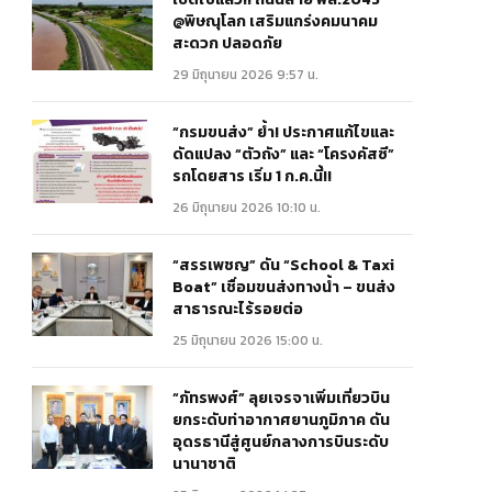
@พิษณุโลก เสริมแกร่งคมนาคม
สะดวก ปลอดภัย
29 มิถุนายน 2026 9:57 น.
“กรมขนส่ง” ย้ำ! ประกาศแก้ไขและ
ดัดแปลง “ตัวถัง” และ “โครงคัสซี”
รถโดยสาร เริ่ม 1 ก.ค.นี้!!
26 มิถุนายน 2026 10:10 น.
“สรรเพชญ” ดัน “School & Taxi
Boat” เชื่อมขนส่งทางน้ำ – ขนส่ง
สาธารณะไร้รอยต่อ
25 มิถุนายน 2026 15:00 น.
“ภัทรพงศ์” ลุยเจรจาเพิ่มเที่ยวบิน
ยกระดับท่าอากาศยานภูมิภาค ดัน
อุดรธานีสู่ศูนย์กลางการบินระดับ
นานาชาติ