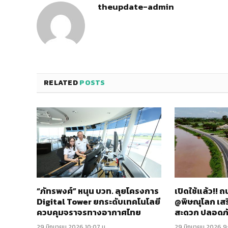
theupdate-admin
RELATED
POSTS
“ภัทรพงศ์” หนุน บวท. ลุยโครงการ
เปิดใช้แล้ว!!
Digital Tower ยกระดับเทคโนโลยี
@พิษณุโลก เส
ควบคุมจราจรทางอากาศไทย
สะดวก ปลอดภ
29 มิถุนายน 2026 10:07 น.
29 มิถุนายน 2026 9