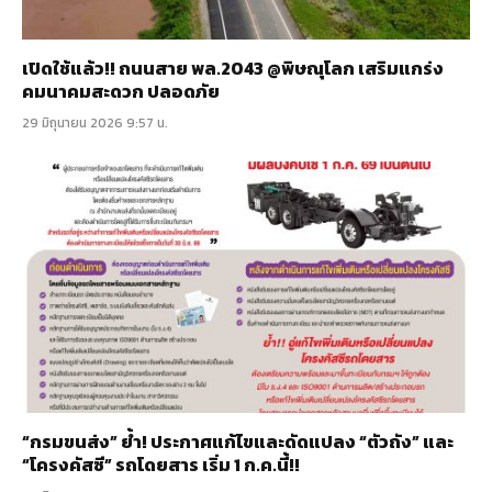
เปิดใช้แล้ว!! ถนนสาย พล.2043 @พิษณุโลก เสริมแกร่ง
คมนาคมสะดวก ปลอดภัย
29 มิถุนายน 2026 9:57 น.
“กรมขนส่ง” ย้ำ! ประกาศแก้ไขและดัดแปลง “ตัวถัง” และ
“โครงคัสซี” รถโดยสาร เริ่ม 1 ก.ค.นี้!!