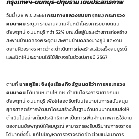
กรุงเทพฯ-นนทบุรี-ปทุมธานี เต็มประสิทธิภาพ
วันนี้ (28 พ.ย.2566)
กรมทางหลวงชนบท (ทช.) กระทรวง
คมนาคม
ระบุว่า รายงานความคืบหน้าโครงการขยายถนน
ชัยพฤกษ์ จ.นนทบุรี กว่า 52% ขณะนี้อยู่ในระหว่างการก่อสร้าง
สะพานข้ามคลองพระอุดม สะพานข้ามคลองบางภูมิ และงาน
ขยายผิวจราจร คาดว่าจะดำเนินการก่อสร้างแล้วเสร็จสมบูรณ์
และเปิดให้ประชาชนได้ใช้สัญจรในช่วงปลายปี 2567
ตามที่
นายสุริยะ จึงรุ่งเรืองกิจ รัฐมนตรีว่าการกระทรวง
คมนาคม
ได้มอบหมายให้ ทช. ดำเนินโครงการขยายถนน
ชัยพฤกษ์ จ.นนทบุรี เพื่อให้สอดรับกับนโยบายในการสนับสนุน
ยุทธศาสตร์การพัฒนาโครงสร้างพื้นฐานด้านคมนาคมขนส่งให้
ดำเนินไปอย่างเต็มประสิทธิภาพ เป็นการเพิ่มศักยภาพการใช้งาน
ของถนนชัยพฤกษ์ให้สมบูรณ์ สามารถรองรับปริมาณการจราจร
ได้มากยิ่งขึ้น แก้ไขปัญหาการจราจรติดขัด ช่วยแบ่งเบาการ