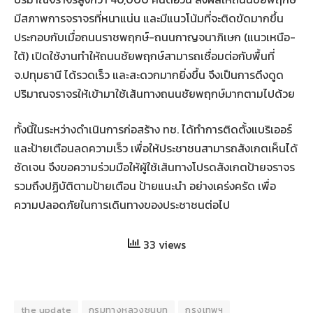
มีสภาพการจราจรที่หนาแน่น และมีแนวโน้มที่จะติดขัดมากขึ้น
ประกอบกับเมื่อถนนราชพฤกษ์-ถนนกาญจนาภิเษก (แนวเหนือ-
ใต้) เปิดใช้งานทำให้ถนนชัยพฤกษ์สามารถเชื่อมต่อกับพื้นที่
จ.ปทุมธานี ได้รวดเร็ว และสะดวกมากยิ่งขึ้น จึงเป็นการดึงดูด
ปริมาณจราจรให้เข้ามาใช้เส้นทางถนนชัยพฤกษ์มากตามไปด้วย
ทั้งนี้ในระหว่างดำเนินการก่อสร้าง ทช. ได้ทำการติดตั้งแบริเออร์
และป้ายเตือนลดความเร็ว เพื่อให้ประชาชนสามารถสังเกตเห็นได้
ชัดเจน จึงขอความร่วมมือให้ผู้ใช้เส้นทางโปรดสังเกตป้ายจราจร
รวมถึงปฏิบัติตามป้ายเตือน ป้ายแนะนำ อย่างเคร่งครัด เพื่อ
ความปลอดภัยในการเดินทางของประชาชนต่อไป
33 views
the update
กรมทางหลวงชนบท
กรุงเทพฯ