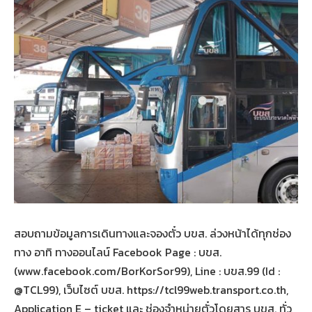
สอบถามข้อมูลการเดินทางและจองตั๋ว บขส. ล่วงหน้าได้ทุกช่อง
ทาง อาทิ ทางออนไลน์ Facebook Page : บขส.
(www.facebook.com/BorKorSor99), Line : บขส.99 (Id :
@TCL99), เว็บไซต์ บขส. https://tcl99web.transport.co.th,
Application E – ticket และ ช่องจำหน่ายตั๋วโดยสาร บขส. ทั่ว