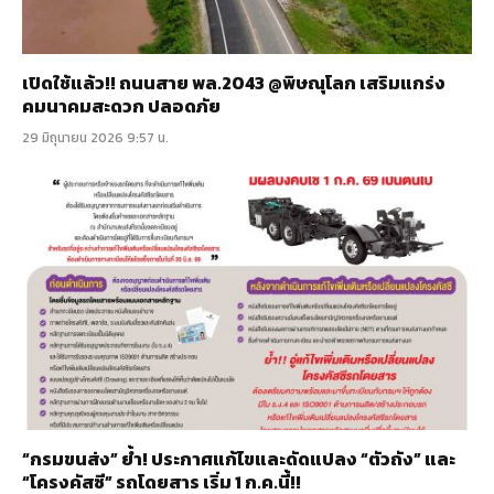
เปิดใช้แล้ว!! ถนนสาย พล.2043 @พิษณุโลก เสริมแกร่ง
คมนาคมสะดวก ปลอดภัย
29 มิถุนายน 2026 9:57 น.
“กรมขนส่ง” ย้ำ! ประกาศแก้ไขและดัดแปลง “ตัวถัง” และ
“โครงคัสซี” รถโดยสาร เริ่ม 1 ก.ค.นี้!!