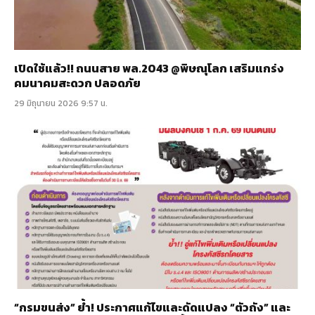
เปิดใช้แล้ว!! ถนนสาย พล.2043 @พิษณุโลก เสริมแกร่ง
คมนาคมสะดวก ปลอดภัย
29 มิถุนายน 2026 9:57 น.
“กรมขนส่ง” ย้ำ! ประกาศแก้ไขและดัดแปลง “ตัวถัง” และ