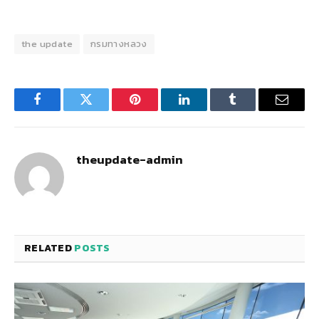
the update
กรมทางหลวง
Facebook
Twitter
Pinterest
LinkedIn
Tumblr
Email
theupdate-admin
RELATED
POSTS