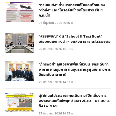
“กรมขนส่ง” ย้ำ! ประกาศแก้ไขและดัดแปลง
“ตัวถัง” และ “โครงคัสซี” รถโดยสาร เริ่ม 1
ก.ค.นี้!!
26 มิถุนายน 2026 10:10 น.
“สรรเพชญ” ดัน “School & Taxi Boat”
เชื่อมขนส่งทางน้ำ – ขนส่งสาธารณะไร้รอยต่อ
25 มิถุนายน 2026 15:00 น.
“ภัทรพงศ์” ลุยเจรจาเพิ่มเที่ยวบิน ยกระดับท่า
อากาศยานภูมิภาค ดันอุดรธานีสู่ศูนย์กลางการ
บินระดับนานาชาติ
25 มิถุนายน 2026 14:37 น.
ผู้ใช้ถนนโปรดวางแผนเดินทาง! ปิดเบี่ยงการ
จราจรถนนกัลปพฤกษ์ เวลา 21.30 – 05.00 น.
ถึง 1 พ.ย.69
25 มิถุนายน 2026 14:35 น.