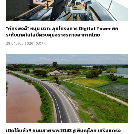
“ภัทรพงศ์” หนุน บวท. ลุยโครงการ Digital Tower ยก
ระดับเทคโนโลยีควบคุมจราจรทางอากาศไทย
29 มิถุนายน 2026 10:07 น.
เปิดใช้แล้ว!! ถนนสาย พล.2043 @พิษณุโลก เสริมแกร่ง