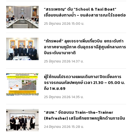
“สรรเพชญ” ดัน “School & Taxi Boat”
เชื่อมขนส่งทางน้ำ – ขนส่งสาธารณะไร้รอยต่อ
25 มิถุนายน 2026 15:00 น.
“ภัทรพงศ์” ลุยเจรจาเพิ่มเที่ยวบิน ยกระดับท่า
อากาศยานภูมิภาค ดันอุดรธานีสู่ศูนย์กลางการ
บินระดับนานาชาติ
25 มิถุนายน 2026 14:37 น.
ผู้ใช้ถนนโปรดวางแผนเดินทาง! ปิดเบี่ยงการ
จราจรถนนกัลปพฤกษ์ เวลา 21.30 – 05.00 น.
ถึง 1 พ.ย.69
25 มิถุนายน 2026 14:35 น.
“สบพ.” จัดอบรม Train-the-Trainer
(Refresher) เสริมศักยภาพครูฝึกด้านการบิน
24 มิถุนายน 2026 15:28 น.