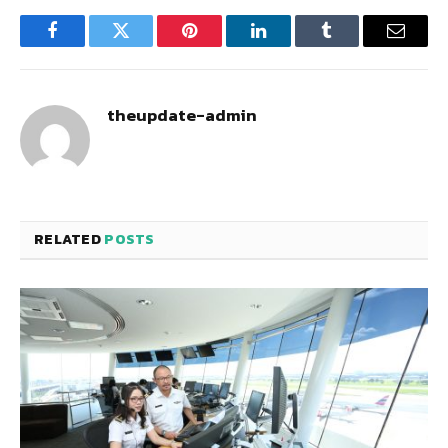
Facebook
Twitter
Pinterest
LinkedIn
Tumblr
Email
theupdate-admin
RELATED
POSTS