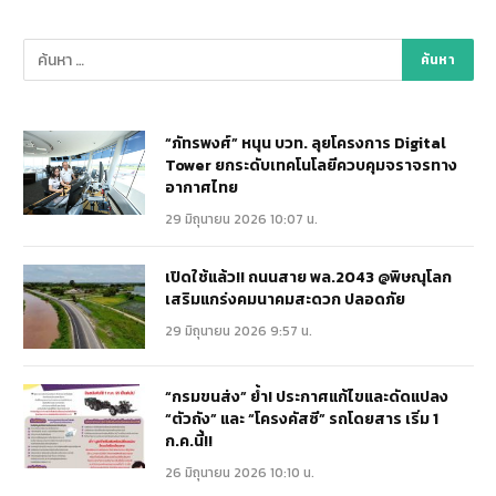
“ภัทรพงศ์” หนุน บวท. ลุยโครงการ Digital
Tower ยกระดับเทคโนโลยีควบคุมจราจรทาง
อากาศไทย
29 มิถุนายน 2026 10:07 น.
เปิดใช้แล้ว!! ถนนสาย พล.2043 @พิษณุโลก
เสริมแกร่งคมนาคมสะดวก ปลอดภัย
29 มิถุนายน 2026 9:57 น.
“กรมขนส่ง” ย้ำ! ประกาศแก้ไขและดัดแปลง
“ตัวถัง” และ “โครงคัสซี” รถโดยสาร เริ่ม 1
ก.ค.นี้!!
26 มิถุนายน 2026 10:10 น.