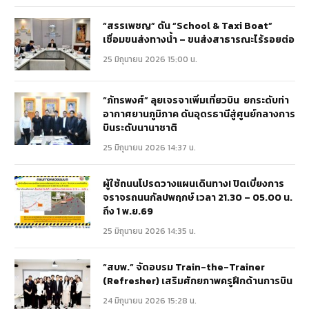
“สรรเพชญ” ดัน “School & Taxi Boat”
เชื่อมขนส่งทางน้ำ – ขนส่งสาธารณะไร้รอยต่อ
25 มิถุนายน 2026 15:00 น.
“ภัทรพงศ์” ลุยเจรจาเพิ่มเที่ยวบิน ยกระดับท่า
อากาศยานภูมิภาค ดันอุดรธานีสู่ศูนย์กลางการ
บินระดับนานาชาติ
25 มิถุนายน 2026 14:37 น.
ผู้ใช้ถนนโปรดวางแผนเดินทาง! ปิดเบี่ยงการ
จราจรถนนกัลปพฤกษ์ เวลา 21.30 – 05.00 น.
ถึง 1 พ.ย.69
25 มิถุนายน 2026 14:35 น.
“สบพ.” จัดอบรม Train-the-Trainer
(Refresher) เสริมศักยภาพครูฝึกด้านการบิน
24 มิถุนายน 2026 15:28 น.