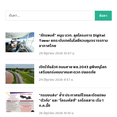
“ภัทรพงศ์” หนุน บวท. ลุยโครงการ Digital
Tower ยกระดับเทคโนโลยีควบคุมจราจรทาง
อากาศไทย
29 มิถุนายน 2026 10:07 น.
เปิดใช้แล้ว!! ถนนสาย พล.2043 @พิษณุโลก
เสริมแกร่งคมนาคมสะดวก ปลอดภัย
29 มิถุนายน 2026 9:57 น.
“กรมขนส่ง” ย้ำ! ประกาศแก้ไขและดัดแปลง
“ตัวถัง” และ “โครงคัสซี” รถโดยสาร เริ่ม 1
ก.ค.นี้!!
26 มิถุนายน 2026 10:10 น.