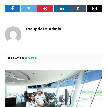
Facebook
Twitter
Pinterest
LinkedIn
Tumblr
Email
theupdate-admin
RELATED
POSTS