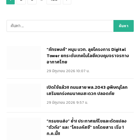
“ภัทรพงศ์” หนุน บวท. ลุยโครงการ Digital
Tower ยกระดับเทคโนโลยีควบคุมจราจรทาง
อากาศไทย
29 มิถุนายน 2026 10:07 น.
เปิดใช้แล้ว!! ถนนสาย พล.2043 @พิษณุโลก
เสริมแกร่งคมนาคมสะดวก ปลอดภัย
29 มิถุนายน 2026 9:57 น.
“กรมขนส่ง” ย้ำ! ประกาศแก้ไขและดัดแปลง
“ตัวถัง” และ “โครงคัสซี” รถโดยสาร เริ่ม 1
ก.ค.นี้!!