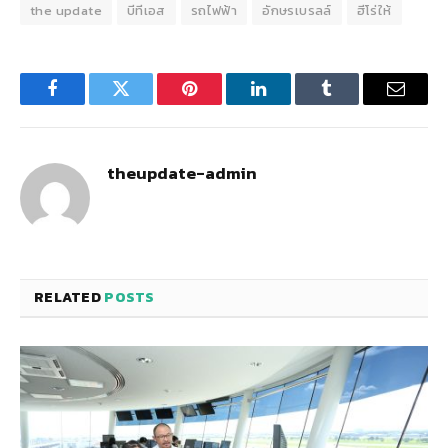
the update
บีทีเอส
รถไฟฟ้า
อักษรเบรลล์
ฮีโร่ให้
Facebook
Twitter
Pinterest
LinkedIn
Tumblr
Email
theupdate-admin
RELATED
POSTS