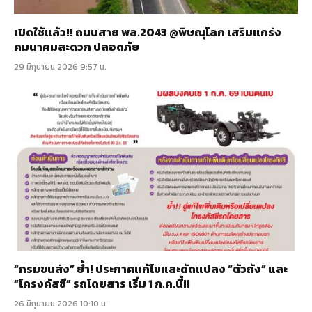
เปิดใช้แล้ว!! ถนนสาย พล.2043 @พิษณุโลก เสริมแกร่ง
คมนาคมสะดวก ปลอดภัย
29 มิถุนายน 2026 9:57 น.
“กรมขนส่ง” ย้ำ! ประกาศแก้ไขและดัดแปลง “ตัวถัง” และ
“โครงคัสซี” รถโดยสาร เริ่ม 1 ก.ค.นี้!!
26 มิถุนายน 2026 10:10 น.