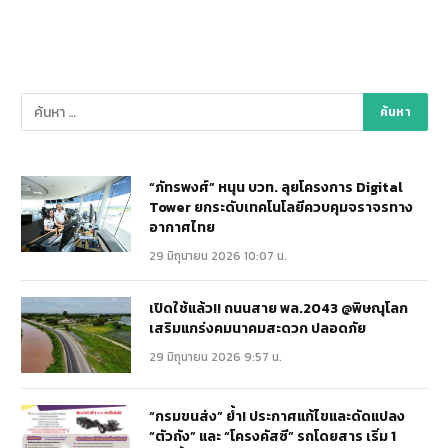
“ภัทรพงศ์” หนุน บวท. ลุยโครงการ Digital
Tower ยกระดับเทคโนโลยีควบคุมจราจรทาง
อากาศไทย
29 มิถุนายน 2026 10:07 น.
เปิดใช้แล้ว!! ถนนสาย พล.2043 @พิษณุโลก
เสริมแกร่งคมนาคมสะดวก ปลอดภัย
29 มิถุนายน 2026 9:57 น.
“กรมขนส่ง” ย้ำ! ประกาศแก้ไขและดัดแปลง
“ตัวถัง” และ “โครงคัสซี” รถโดยสาร เริ่ม 1