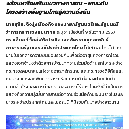
พร้อมหารือเสริมแนวทางการขน – ยกระดับ
โครงสร้างพื้นฐานไทยสู่ความยั่งยืน
นายสุริยะ จึงรุ่งเรืองกิจ รองนายกรัฐมนตรีและรัฐมนตรี
ว่าการกระทรวงคมนาคม
ระบุว่า เมื่อวันที่ 9 ธันวาคม 2567
ดร.แอ็นสท์ ว็อล์ฟกัง ไรเชิล เอกอัครราชทูตสหพันธ์
สาธารณรัฐเยอรมนีประจำประเทศไทย
ได้เข้าพบโดยได้ ลง
นามในเอกสารความยินยอมร่วมกันเพื่อต่ออายุแถลงการณ์ร่วม
แสดงเจตจำนงว่าด้วยการพัฒนาความร่วมมือด้านรถไฟ ระหว่าง
กระทรวงคมนาคมแห่งราชอาณาจักรไทย และกระทรวงดิจิทัลและ
คมนาคมแห่งสหพันธสาธารณรัฐเยอรมนี ทั้งสองฝ่ายเน้นย้ำ
ความสำคัญของการต่ออายุแถลงการณ์ร่วมฯ ในครั้งนี้ว่าเป็นการ
แสดงถึงความมุ่งมั่นการสานต่อความร่วมมือด้านระบบรางในระยะ
ยาวระหว่างประเทศไทยและเยอรมนี ที่มีร่วมกันมาอย่างยาวนาน