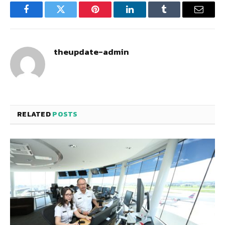
Facebook
Twitter
Pinterest
LinkedIn
Tumblr
Email
theupdate-admin
RELATED
POSTS