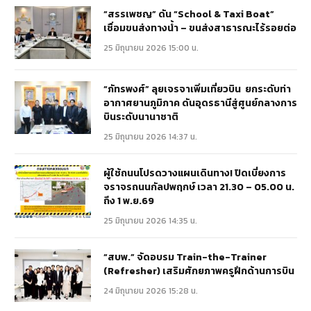
“สรรเพชญ” ดัน “School & Taxi Boat”
เชื่อมขนส่งทางน้ำ – ขนส่งสาธารณะไร้รอยต่อ
25 มิถุนายน 2026 15:00 น.
“ภัทรพงศ์” ลุยเจรจาเพิ่มเที่ยวบิน ยกระดับท่า
อากาศยานภูมิภาค ดันอุดรธานีสู่ศูนย์กลางการ
บินระดับนานาชาติ
25 มิถุนายน 2026 14:37 น.
ผู้ใช้ถนนโปรดวางแผนเดินทาง! ปิดเบี่ยงการ
จราจรถนนกัลปพฤกษ์ เวลา 21.30 – 05.00 น.
ถึง 1 พ.ย.69
25 มิถุนายน 2026 14:35 น.
“สบพ.” จัดอบรม Train-the-Trainer
(Refresher) เสริมศักยภาพครูฝึกด้านการบิน
24 มิถุนายน 2026 15:28 น.