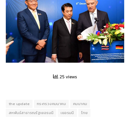
25 views
the update
กระทรวงคมนาคม
คมนาคม
สหพันธ์สาธารณรัฐเยอรมนี
เยอรมนี
ไทย