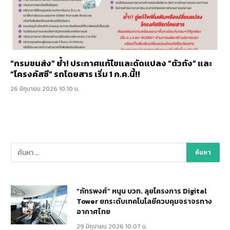
“กรมขนส่ง” ย้ำ! ประกาศแก้ไขและดัดแปลง “ตัวถัง” และ
“โครงคัสซี” รถโดยสาร เริ่ม 1 ก.ค.นี้!!
26 มิถุนายน 2026 10:10 น.
“ภัทรพงศ์” หนุน บวท. ลุยโครงการ Digital
Tower ยกระดับเทคโนโลยีควบคุมจราจรทาง
อากาศไทย
29 มิถุนายน 2026 10:07 น.