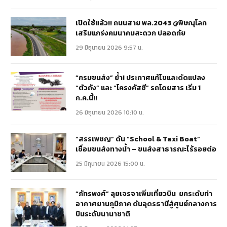
เปิดใช้แล้ว!! ถนนสาย พล.2043 @พิษณุโลก
เสริมแกร่งคมนาคมสะดวก ปลอดภัย
29 มิถุนายน 2026 9:57 น.
“กรมขนส่ง” ย้ำ! ประกาศแก้ไขและดัดแปลง
“ตัวถัง” และ “โครงคัสซี” รถโดยสาร เริ่ม 1
ก.ค.นี้!!
26 มิถุนายน 2026 10:10 น.
“สรรเพชญ” ดัน “School & Taxi Boat”
เชื่อมขนส่งทางน้ำ – ขนส่งสาธารณะไร้รอยต่อ
25 มิถุนายน 2026 15:00 น.
“ภัทรพงศ์” ลุยเจรจาเพิ่มเที่ยวบิน ยกระดับท่า
อากาศยานภูมิภาค ดันอุดรธานีสู่ศูนย์กลางการ
บินระดับนานาชาติ