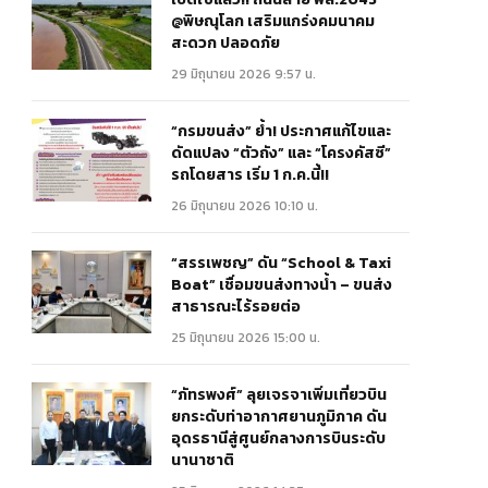
@พิษณุโลก เสริมแกร่งคมนาคม
สะดวก ปลอดภัย
29 มิถุนายน 2026 9:57 น.
“กรมขนส่ง” ย้ำ! ประกาศแก้ไขและ
ดัดแปลง “ตัวถัง” และ “โครงคัสซี”
รถโดยสาร เริ่ม 1 ก.ค.นี้!!
26 มิถุนายน 2026 10:10 น.
“สรรเพชญ” ดัน “School & Taxi
Boat” เชื่อมขนส่งทางน้ำ – ขนส่ง
สาธารณะไร้รอยต่อ
25 มิถุนายน 2026 15:00 น.
“ภัทรพงศ์” ลุยเจรจาเพิ่มเที่ยวบิน
ยกระดับท่าอากาศยานภูมิภาค ดัน
อุดรธานีสู่ศูนย์กลางการบินระดับ
นานาชาติ