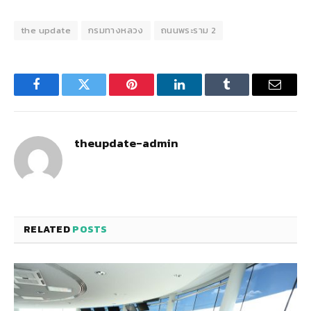
the update
กรมทางหลวง
ถนนพระราม 2
Facebook
Twitter
Pinterest
LinkedIn
Tumblr
Email
theupdate-admin
RELATED
POSTS