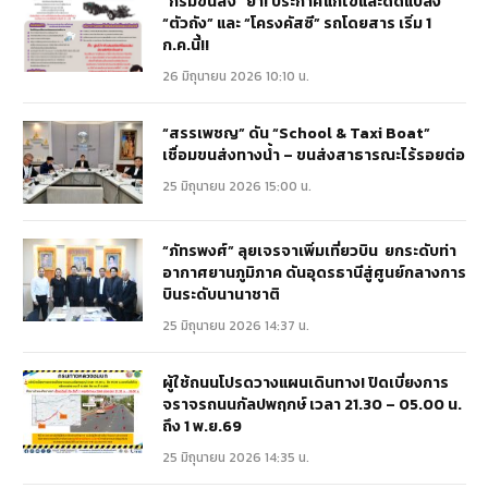
“กรมขนส่ง” ย้ำ! ประกาศแก้ไขและดัดแปลง
“ตัวถัง” และ “โครงคัสซี” รถโดยสาร เริ่ม 1
ก.ค.นี้!!
26 มิถุนายน 2026 10:10 น.
“สรรเพชญ” ดัน “School & Taxi Boat”
เชื่อมขนส่งทางน้ำ – ขนส่งสาธารณะไร้รอยต่อ
25 มิถุนายน 2026 15:00 น.
“ภัทรพงศ์” ลุยเจรจาเพิ่มเที่ยวบิน ยกระดับท่า
อากาศยานภูมิภาค ดันอุดรธานีสู่ศูนย์กลางการ
บินระดับนานาชาติ
25 มิถุนายน 2026 14:37 น.
ผู้ใช้ถนนโปรดวางแผนเดินทาง! ปิดเบี่ยงการ
จราจรถนนกัลปพฤกษ์ เวลา 21.30 – 05.00 น.
ถึง 1 พ.ย.69
25 มิถุนายน 2026 14:35 น.