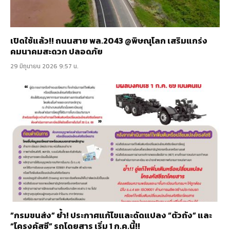
เปิดใช้แล้ว!! ถนนสาย พล.2043 @พิษณุโลก เสริมแกร่ง
คมนาคมสะดวก ปลอดภัย
29 มิถุนายน 2026 9:57 น.
“กรมขนส่ง” ย้ำ! ประกาศแก้ไขและดัดแปลง “ตัวถัง” และ
“โครงคัสซี” รถโดยสาร เริ่ม 1 ก.ค.นี้!!