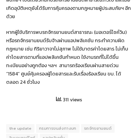
เกิดอุบัติเหตุยังได้รับการคุ้มครองตามกฎหมายผู้ประสบภัยฯ อีก
ด้วย
หากผู้ใช้บริการพบรถจักรยานยนต์สาธารณะ (มอเตอร์ไซค์วิน)
หรือรถจักรยานยนต์รับจ้างผ่านแอปพลิเคชัน กระทำความผิด
กฎหมาย เช่น กิริยาวาจาไม่สุภาพ ไม่ใช้มาตรค่าโดยสาร ไม่เก็บ
ค่าโดยสารตามที่แอปพลิเคชันกำหนด ใช้งานรถที่ไม่ได้ขึ้น
ทะเบียนอย่างถูกต้อง ฯลฯ สามารถร้องเรียนผ่านสายด่วน
“1584” ศูนย์คุ้มครองผู้โดยสารและรับเรื่องร้องเรียน ขบ. ได้
ตลอด 24 ชั่วโมง
311 views
the update
กรมการขนส่งทางบก
รถจักรยานยนต์
วินมอเตอร์ไซค์
แอปพลิเคชั่น