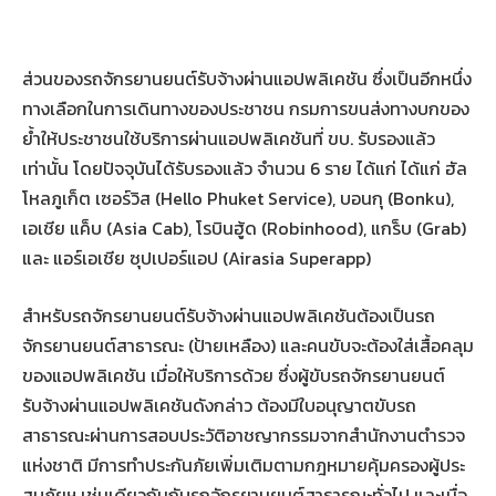
ส่วนของรถจักรยานยนต์รับจ้างผ่านแอปพลิเคชัน ซึ่งเป็นอีกหนึ่ง
ทางเลือกในการเดินทางของประชาชน กรมการขนส่งทางบกของ
ย้ำให้ประชาชนใช้บริการผ่านแอปพลิเคชันที่ ขบ. รับรองแล้ว
เท่านั้น โดยปัจจุบันได้รับรองแล้ว จำนวน 6 ราย ได้แก่ ได้แก่ ฮัล
โหลภูเก็ต เซอร์วิส (Hello Phuket Service), บอนกุ (Bonku),
เอเชีย แค็บ (Asia Cab), โรบินฮู้ด (Robinhood), แกร็บ (Grab)
และ แอร์เอเชีย ซุปเปอร์แอป (Airasia Superapp)
สำหรับรถจักรยานยนต์รับจ้างผ่านแอปพลิเคชันต้องเป็นรถ
จักรยานยนต์สาธารณะ (ป้ายเหลือง) และคนขับจะต้องใส่เสื้อคลุม
ของแอปพลิเคชัน เมื่อให้บริการด้วย ซึ่งผู้ขับรถจักรยานยนต์
รับจ้างผ่านแอปพลิเคชันดังกล่าว ต้องมีใบอนุญาตขับรถ
สาธารณะผ่านการสอบประวัติอาชญากรรมจากสำนักงานตำรวจ
แห่งชาติ มีการทำประกันภัยเพิ่มเติมตามกฎหมายคุ้มครองผู้ประ
สบภัยฯ เช่นเดียวกันกับรถจักรยานยนต์สาธารณะทั่วไป และเมื่อ