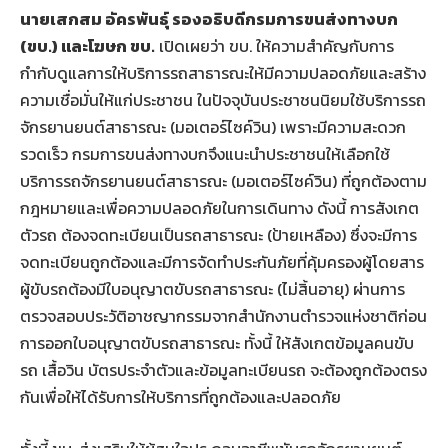
นายเสกสม อัครพันธุ์ รองอธิบดีกรมการขนส่งทางบก
(ขบ.) และโฆษก ขบ.
เปิดเผยว่า ขบ. ให้ความสำคัญกับการ
กำกับดูแลการให้บริการรถสาธารณะให้มีความปลอดภัยและสร้าง
ความเชื่อมั่นให้แก่ประชาชน ในปัจจุบันประชาชนนิยมใช้บริการรถ
จักรยานยนต์สาธารณะ (มอเตอร์ไซค์วิน) เพราะมีความสะดวก
รวดเร็ว กรมการขนส่งทางบกจึงแนะนำประชาชนให้เลือกใช้
บริการรถจักรยานยนต์สาธารณะ (มอเตอร์ไซค์วิน) ที่ถูกต้องตาม
กฎหมายและเพื่อความปลอดภัยในการเดินทาง ดังนี้ การสังเกต
ตัวรถ ต้องจดทะเบียนเป็นรถสาธารณะ (ป้ายเหลือง) ซึ่งจะมีการ
จดทะเบียนถูกต้องและมีการจัดทำประกันภัยที่คุ้มครองผู้โดยสาร
ผู้ขับรถต้องมีใบอนุญาตขับรถสาธารณะ (ไม่สิ้นอายุ) ผ่านการ
ตรวจสอบประวัติอาชญากรรมจากสำนักงานตำรวจแห่งชาติก่อน
การออกใบอนุญาตขับรถสาธารณะ ทั้งนี้ ให้สังเกตข้อมูลคนขับ
รถ เสื้อวิน บัตรประจำตัวและข้อมูลทะเบียนรถ จะต้องถูกต้องตรง
กันเพื่อให้ได้รับการให้บริการที่ถูกต้องและปลอดภัย