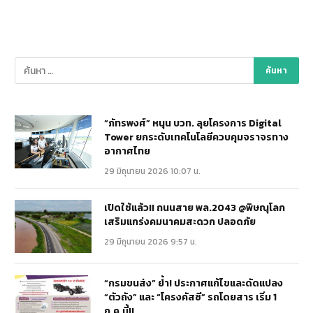
“ภัทรพงศ์” หนุน บวท. ลุยโครงการ Digital
Tower ยกระดับเทคโนโลยีควบคุมจราจรทาง
อากาศไทย
29 มิถุนายน 2026 10:07 น.
เปิดใช้แล้ว!! ถนนสาย พล.2043 @พิษณุโลก
เสริมแกร่งคมนาคมสะดวก ปลอดภัย
29 มิถุนายน 2026 9:57 น.
“กรมขนส่ง” ย้ำ! ประกาศแก้ไขและดัดแปลง
“ตัวถัง” และ “โครงคัสซี” รถโดยสาร เริ่ม 1
ก.ค.นี้!!