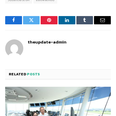
Facebook
Twitter
Pinterest
LinkedIn
Tumblr
Email
theupdate-admin
RELATED
POSTS