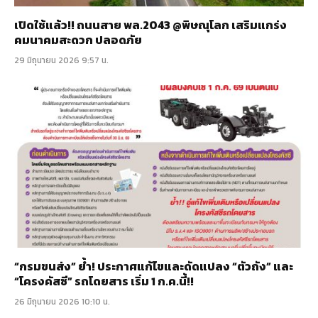
เปิดใช้แล้ว!! ถนนสาย พล.2043 @พิษณุโลก เสริมแกร่ง
คมนาคมสะดวก ปลอดภัย
29 มิถุนายน 2026 9:57 น.
“กรมขนส่ง” ย้ำ! ประกาศแก้ไขและดัดแปลง “ตัวถัง” และ
“โครงคัสซี” รถโดยสาร เริ่ม 1 ก.ค.นี้!!
26 มิถุนายน 2026 10:10 น.