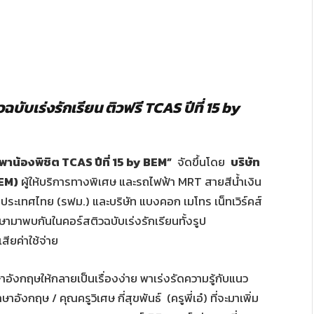
วฉบับเร่งรักเรียน ติวฟรี TCAS ปีที่ 15 by
าน้องพิชิต TCAS ปีที่ 15 by BEM”
จัดขึ้นโดย
บริษัท
BEM)
ผู้ให้บริการทางพิเศษ และรถไฟฟ้า MRT สายสีน้ำเงิน
ระเทศไทย (รฟม.) และบริษัท แบงคอก เมโทร เน็ทเวิร์คส์
มาพบกันในคอร์สติวฉบับเร่งรักเรียนทั้งรูป
ียค่าใช้จ่าย
อังกฤษให้กลายเป็นเรื่องง่าย พาเร่งรัดความรู้กับแนว
งกฤษ / คุณครูวิเศษ กี่สุขพันธ์ (ครูพี่เอ๋) ที่จะมาเพิ่ม