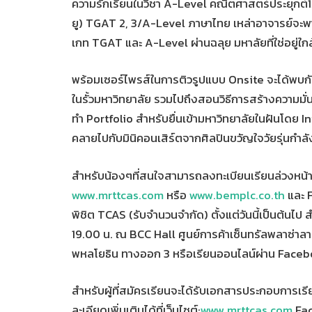
ความรักเรียนในวิชา A-Level คณิตศาสตร์ประยุกต์1/
ยู) TGAT 2, 3/A-Level ภาษาไทย เหล่าอาจารย์จะพาก
เกท TGAT และ A-Level ผ่านฉลุย มหาลัยที่ใช่อยู่ใกล้
พร้อมเซอร์ไพรส์ในการติวรูปแบบ Onsite จะได้พบกั
ในรั้วมหาวิทยาลัย รวมไปถึงสอนวิธีการสร้างความมั
ทำ Portfolio สำหรับยื่นเข้ามหาวิทยาลัยในฝันโดย I
คลายไปกับมินิคอนเสิร์ตจากศิลปินขวัญใจวัยรุ่นกำ
สำหรับน้องๆที่สนใจสามารถลงทะเบียนเรียนล่วงหน้า
www.mrttcas.com
หรือ
www.bemplc.co.th
และ F
พิชิต TCAS (รับจำนวนจำกัด) ตั้งแต่วันนี้เป็นต้นไป
19.00 น. ณ BCC Hall ศูนย์การค้าเซ็นทรัลพลาซ่า
พหลโยธิน ทางออก 3 หรือเรียนออนไลน์ผ่าน Faceb
สำหรับผู้ที่สมัครเรียนจะได้รับเอกสารประกอบการเรี
ละเอียดเพิ่มเติมได้ที่เว็บไซต์:
www.mrttcas.com
Fac