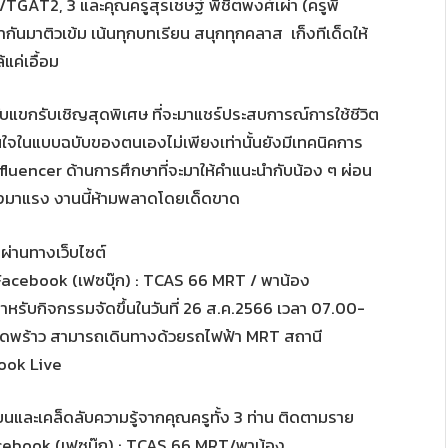
TGAT2, 3 และคุณครูสุรเชษฐ์ พิชิตพงศ์เผ่า (ครูพี่
ันมาติวเข้ม เน้นทุกบทเรียน สนุกทุกคลาส เก็งทีเด็ดให้
แค่เอื้อม
บแขกรับเชิญสุดพิเศษ ที่จะมาแชร์ประสบการณ์การใช้ชีวิต
่นใจในแบบฉบับของตนเองไม่เพียงเท่านั้นยังมีเทคนิคการ
nfluencer ด้านการศึกษาที่จะมาให้คำแนะนำกับน้อง ๆ ผ่อน
ลังมาแรง งานนี้ห้ามพลาดโดยเด็ดขาด
ผ่านทางเว็บไซต์
acebook (เฟซบุ๊ก) : TCAS 66 MRT / พาน้อง
 สำหรับกิจกรรมจัดขึ้นในวันที่ 26 ส.ค.2566 เวลา 07.00-
ลาดพร้าว สามารถเดินทางด้วยรถไฟฟ้า MRT สถานี
ook Live
ยนและเคล็ดลับความรู้จากคุณครูทั้ง 3 ท่าน ติดตามราย
ebook (เฟซบุ๊ก) : TCAS 66 MRT/พาน้อง