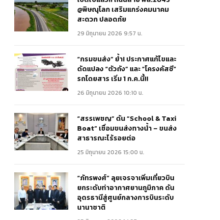
@พิษณุโลก เสริมแกร่งคมนาคม
สะดวก ปลอดภัย
29 มิถุนายน 2026 9:57 น.
“กรมขนส่ง” ย้ำ! ประกาศแก้ไขและ
ดัดแปลง “ตัวถัง” และ “โครงคัสซี”
รถโดยสาร เริ่ม 1 ก.ค.นี้!!
26 มิถุนายน 2026 10:10 น.
“สรรเพชญ” ดัน “School & Taxi
Boat” เชื่อมขนส่งทางน้ำ – ขนส่ง
สาธารณะไร้รอยต่อ
25 มิถุนายน 2026 15:00 น.
“ภัทรพงศ์” ลุยเจรจาเพิ่มเที่ยวบิน
ยกระดับท่าอากาศยานภูมิภาค ดัน
อุดรธานีสู่ศูนย์กลางการบินระดับ
นานาชาติ