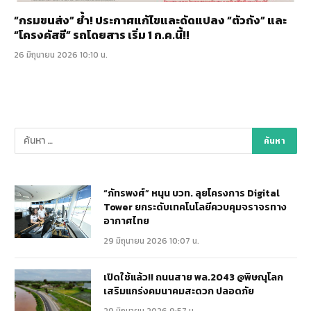
“กรมขนส่ง” ย้ำ! ประกาศแก้ไขและดัดแปลง “ตัวถัง” และ
“โครงคัสซี” รถโดยสาร เริ่ม 1 ก.ค.นี้!!
26 มิถุนายน 2026 10:10 น.
“ภัทรพงศ์” หนุน บวท. ลุยโครงการ Digital
Tower ยกระดับเทคโนโลยีควบคุมจราจรทาง
อากาศไทย
29 มิถุนายน 2026 10:07 น.
เปิดใช้แล้ว!! ถนนสาย พล.2043 @พิษณุโลก
เสริมแกร่งคมนาคมสะดวก ปลอดภัย
29 มิถุนายน 2026 9:57 น.