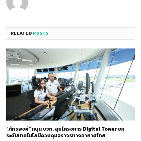
RELATED
POSTS
“ภัทรพงศ์” หนุน บวท. ลุยโครงการ Digital Tower ยก
ระดับเทคโนโลยีควบคุมจราจรทางอากาศไทย