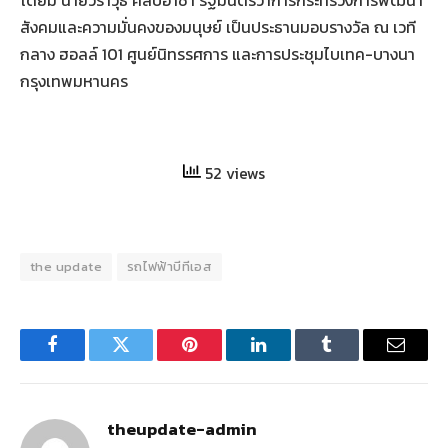
โดยมี นายวราวุธ ศิลปอาชา รัฐมนตรีว่าการกระทรวงการพัฒนา
สังคมและความมั่นคงของมนุษย์ เป็นประธานมอบรางวัล ณ เวที
กลาง ฮอลล์ 101 ศูนย์นิทรรศการ และการประชุมไบเทค-บางนา
กรุงเทพมหานคร
52 views
the update
รถไฟฟ้าบีทีเอส
Facebook
Twitter
Pinterest
LinkedIn
Tumblr
Email
theupdate-admin