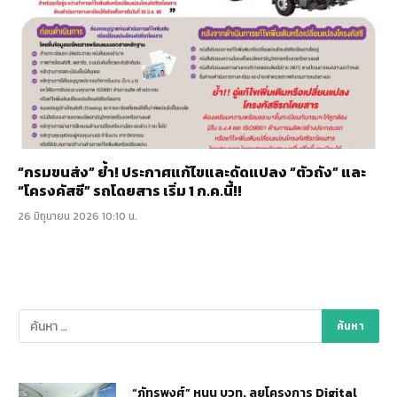
“กรมขนส่ง” ย้ำ! ประกาศแก้ไขและดัดแปลง “ตัวถัง” และ
“โครงคัสซี” รถโดยสาร เริ่ม 1 ก.ค.นี้!!
26 มิถุนายน 2026 10:10 น.
“ภัทรพงศ์” หนุน บวท. ลุยโครงการ Digital