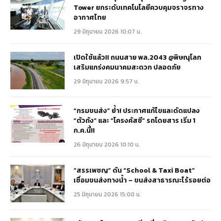
Tower ยกระดับเทคโนโลยีควบคุมจราจรทาง
อากาศไทย
29 มิถุนายน 2026 10:07 น.
เปิดใช้แล้ว!! ถนนสาย พล.2043 @พิษณุโลก
เสริมแกร่งคมนาคมสะดวก ปลอดภัย
29 มิถุนายน 2026 9:57 น.
“กรมขนส่ง” ย้ำ! ประกาศแก้ไขและดัดแปลง
“ตัวถัง” และ “โครงคัสซี” รถโดยสาร เริ่ม 1
ก.ค.นี้!!
26 มิถุนายน 2026 10:10 น.
“สรรเพชญ” ดัน “School & Taxi Boat”
เชื่อมขนส่งทางน้ำ – ขนส่งสาธารณะไร้รอยต่อ
25 มิถุนายน 2026 15:00 น.