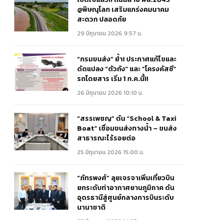
@พิษณุโลก เสริมแกร่งคมนาคม
สะดวก ปลอดภัย
29 มิถุนายน 2026 9:57 น.
“กรมขนส่ง” ย้ำ! ประกาศแก้ไขและ
ดัดแปลง “ตัวถัง” และ “โครงคัสซี”
รถโดยสาร เริ่ม 1 ก.ค.นี้!!
26 มิถุนายน 2026 10:10 น.
“สรรเพชญ” ดัน “School & Taxi
Boat” เชื่อมขนส่งทางน้ำ – ขนส่ง
สาธารณะไร้รอยต่อ
25 มิถุนายน 2026 15:00 น.
“ภัทรพงศ์” ลุยเจรจาเพิ่มเที่ยวบิน
ยกระดับท่าอากาศยานภูมิภาค ดัน
อุดรธานีสู่ศูนย์กลางการบินระดับ
นานาชาติ