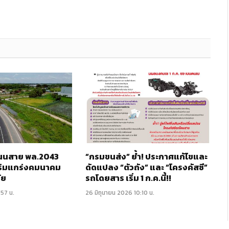
 ถนนสาย พล.2043
“กรมขนส่ง” ย้ำ! ประกาศแก้ไขและ
ริมแกร่งคมนาคม
ดัดแปลง “ตัวถัง” และ “โครงคัสซี”
ัย
รถโดยสาร เริ่ม 1 ก.ค.นี้!!
:57 น.
26 มิถุนายน 2026 10:10 น.