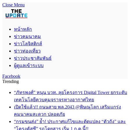
Close Menu
หน้าหลัก
ข่าวคมนาคม
ข่าวโลจิสติกส์
ข่าวท่องเที่ยว
ข่าวประชาสัมพันธ์
ผู้ดูแลเข้าระบบ
Facebook
Trending
“ภัทรพงศ์” หนุน บวท. ลุยโครงการ Digital Tower ยกระดับ
เทคโนโลยีควบคุมจราจรทางอากาศไทย
เปิดใช้แล้ว!! ถนนสาย พล.2043 @พิษณุโลก เสริมแกร่ง
คมนาคมสะดวก ปลอดภัย
“กรมขนส่ง” ย้ำ! ประกาศแก้ไขและดัดแปลง “ตัวถัง” และ
“โครงคัสซี” รถโดยสาร เริ่ม 1 ก.ค.นี้!!