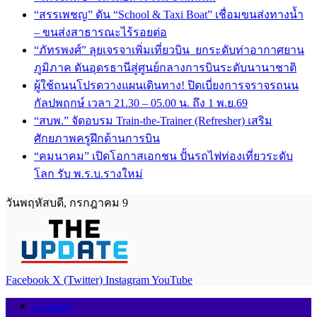
“สรรเพชญ” ดัน “School & Taxi Boat” เชื่อมขนส่งทางน้ำ
– ขนส่งสาธารณะไร้รอยต่อ
“ภัทรพงศ์” ลุยเจรจาเพิ่มเที่ยวบิน ยกระดับท่าอากาศยาน
ภูมิภาค ดันอุดรธานีสู่ศูนย์กลางการบินระดับนานาชาติ
ผู้ใช้ถนนโปรดวางแผนเดินทาง! ปิดเบี่ยงการจราจรถนน
กัลปพฤกษ์ เวลา 21.30 – 05.00 น. ถึง 1 พ.ย.69
“สบพ.” จัดอบรม Train-the-Trainer (Refresher) เสริม
ศักยภาพครูฝึกด้านการบิน
“คมนาคม” เปิดโอกาสเอกชน ปั้นรถไฟท่องเที่ยวระดับ
โลก รับ พ.ร.บ.รางใหม่
วันพฤหัสบดี, กรกฎาคม 9
Facebook
X (Twitter)
Instagram
YouTube
หน้าหลัก