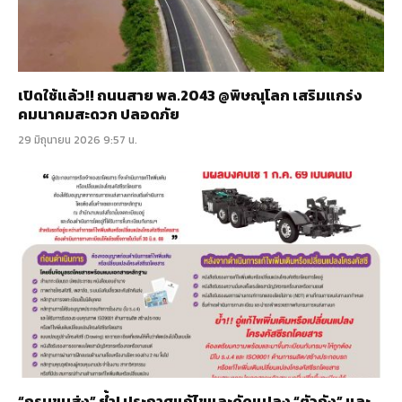
เปิดใช้แล้ว!! ถนนสาย พล.2043 @พิษณุโลก เสริมแกร่ง
คมนาคมสะดวก ปลอดภัย
29 มิถุนายน 2026 9:57 น.
“กรมขนส่ง” ย้ำ! ประกาศแก้ไขและดัดแปลง “ตัวถัง” และ