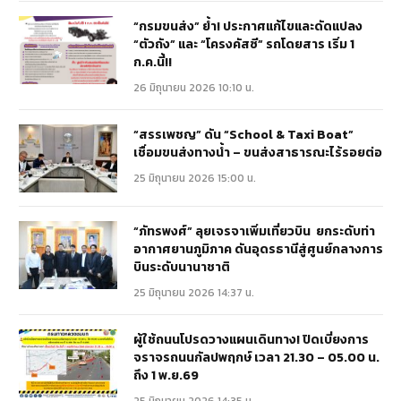
“กรมขนส่ง” ย้ำ! ประกาศแก้ไขและดัดแปลง
“ตัวถัง” และ “โครงคัสซี” รถโดยสาร เริ่ม 1
ก.ค.นี้!!
26 มิถุนายน 2026 10:10 น.
“สรรเพชญ” ดัน “School & Taxi Boat”
เชื่อมขนส่งทางน้ำ – ขนส่งสาธารณะไร้รอยต่อ
25 มิถุนายน 2026 15:00 น.
“ภัทรพงศ์” ลุยเจรจาเพิ่มเที่ยวบิน ยกระดับท่า
อากาศยานภูมิภาค ดันอุดรธานีสู่ศูนย์กลางการ
บินระดับนานาชาติ
25 มิถุนายน 2026 14:37 น.
ผู้ใช้ถนนโปรดวางแผนเดินทาง! ปิดเบี่ยงการ
จราจรถนนกัลปพฤกษ์ เวลา 21.30 – 05.00 น.
ถึง 1 พ.ย.69
25 มิถุนายน 2026 14:35 น.