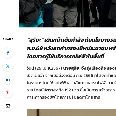
“สุริยะ” เดินหน้าเต็มกำลัง ดันนโยบาย
SHARE
ก.ย.68 หวังลดค่าครองชีพประชาชน พร้
โดยสารผู้ใช้บริการรถไฟฟ้าในพื้นที่
วันนี้ (29 เม.ย.2567)
นายสุริยะ จึงรุ่งเรืองกิจ
เปิดเผยว่า จากเมื่อช่วงเดือน ก.ย.2566 ที่ได้จัด
โครงการโดยใช้รถไฟฟ้าสายสีแดง และรถไฟฟ้าสายสีม่
ระยะไกลมีอัตราสูงถึง 192 บาท ซึ่งเป็นการสร้างภา
ภาระค่าครองชีพโดยการปรับลดค่าโดยสาร