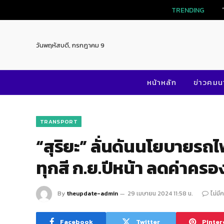
TRENDI
วันพฤหัสบดี, กรกฎาคม 9
หน้าหลัก
ข่าวคม
TRANSPORT
“สุริยะ” ลั่นดันนโยบายร
ทุกสี ก.ย.ปีหน้า ลดค่าคร
By
theupdate-admin
29 เมษายน 2024 11:58 น.
ไม่มี
Facebook
Twitter
Pinter