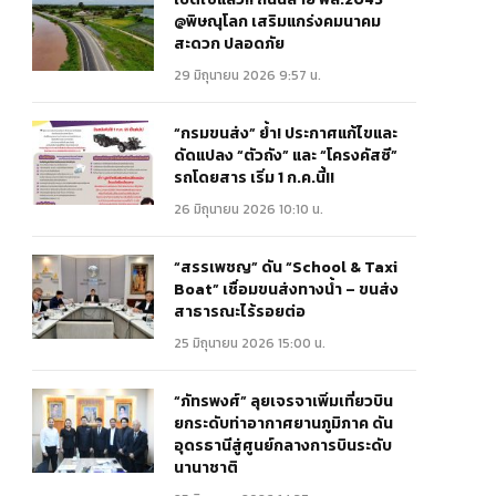
@พิษณุโลก เสริมแกร่งคมนาคม
สะดวก ปลอดภัย
29 มิถุนายน 2026 9:57 น.
“กรมขนส่ง” ย้ำ! ประกาศแก้ไขและ
ดัดแปลง “ตัวถัง” และ “โครงคัสซี”
รถโดยสาร เริ่ม 1 ก.ค.นี้!!
26 มิถุนายน 2026 10:10 น.
“สรรเพชญ” ดัน “School & Taxi
Boat” เชื่อมขนส่งทางน้ำ – ขนส่ง
สาธารณะไร้รอยต่อ
25 มิถุนายน 2026 15:00 น.
“ภัทรพงศ์” ลุยเจรจาเพิ่มเที่ยวบิน
ยกระดับท่าอากาศยานภูมิภาค ดัน
อุดรธานีสู่ศูนย์กลางการบินระดับ
นานาชาติ