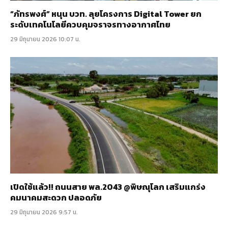
“ภัทรพงศ์” หนุน บวท. ลุยโครงการ Digital Tower ยก
ระดับเทคโนโลยีควบคุมจราจรทางอากาศไทย
29 มิถุนายน 2026 10:07 น.
เปิดใช้แล้ว!! ถนนสาย พล.2043 @พิษณุโลก เสริมแกร่ง
คมนาคมสะดวก ปลอดภัย
29 มิถุนายน 2026 9:57 น.