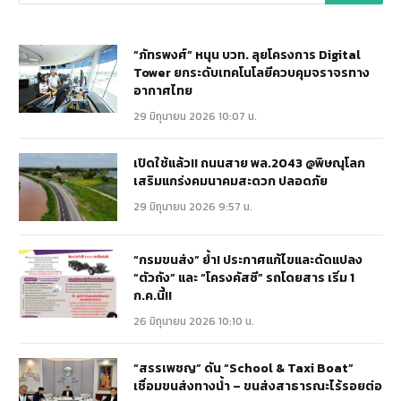
“ภัทรพงศ์” หนุน บวท. ลุยโครงการ Digital
Tower ยกระดับเทคโนโลยีควบคุมจราจรทาง
อากาศไทย
29 มิถุนายน 2026 10:07 น.
เปิดใช้แล้ว!! ถนนสาย พล.2043 @พิษณุโลก
เสริมแกร่งคมนาคมสะดวก ปลอดภัย
29 มิถุนายน 2026 9:57 น.
“กรมขนส่ง” ย้ำ! ประกาศแก้ไขและดัดแปลง
“ตัวถัง” และ “โครงคัสซี” รถโดยสาร เริ่ม 1
ก.ค.นี้!!
26 มิถุนายน 2026 10:10 น.
“สรรเพชญ” ดัน “School & Taxi Boat”
เชื่อมขนส่งทางน้ำ – ขนส่งสาธารณะไร้รอยต่อ