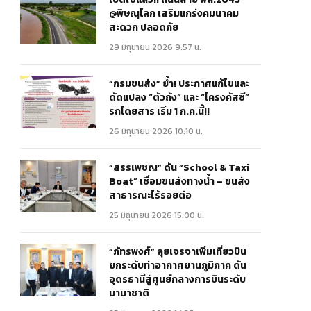
@พิษณุโลก เสริมแกร่งคมนาคม
สะดวก ปลอดภัย
29 มิถุนายน 2026 9:57 น.
“กรมขนส่ง” ย้ำ! ประกาศแก้ไขและ
ดัดแปลง “ตัวถัง” และ “โครงคัสซี”
รถโดยสาร เริ่ม 1 ก.ค.นี้!!
26 มิถุนายน 2026 10:10 น.
“สรรเพชญ” ดัน “School & Taxi
Boat” เชื่อมขนส่งทางน้ำ – ขนส่ง
สาธารณะไร้รอยต่อ
25 มิถุนายน 2026 15:00 น.
“ภัทรพงศ์” ลุยเจรจาเพิ่มเที่ยวบิน
ยกระดับท่าอากาศยานภูมิภาค ดัน
อุดรธานีสู่ศูนย์กลางการบินระดับ
นานาชาติ