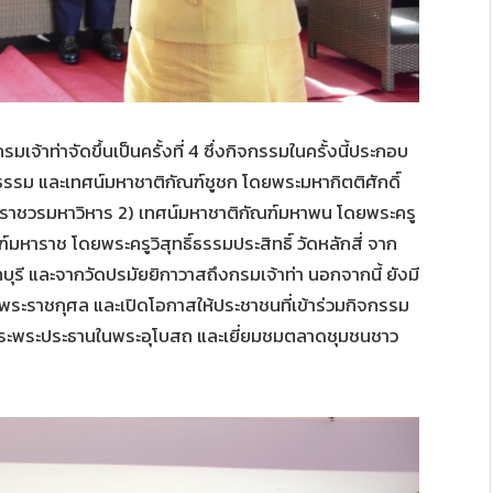
จ้าท่าจัดขึ้นเป็นครั้งที่ 4 ซึ่งกิจกรรมในครั้งนี้ประกอบ
รม และเทศน์มหาชาติกัณฑ์ชูชก โดยพระมหากิตติศักดิ์
มราชวรมหาวิหาร 2) เทศน์มหาชาติกัณฑ์มหาพน โดยพระครู
ฑ์มหาราช โดยพระครูวิสุทธิ์ธรรมประสิทธิ์ วัดหลักสี่ จาก
บุรี และจากวัดปรมัยยิกาวาสถึงกรมเจ้าท่า นอกจากนี้ ยังมี
ระราชกุศล และเปิดโอกาสให้ประชาชนที่เข้าร่วมกิจกรรม
ระพระประธานในพระอุโบสถ และเยี่ยมชมตลาดชุมชนชาว