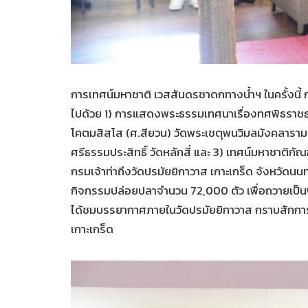
การเทศน์มหาชาติ เวสสันดรชาดกทางน้ำฯ ในครั้งนี้ กรมเ
ไปด้วย 1) การแสดงพระธรรมเทศนาเรื่องทศพิธราชธร
โคตมสิสฺโส (ศ.สียวน) วัดพระเชตุพนวิมลมังคลารา
ศรีธรรมประสิทธิ์ วัดหลักสี่ และ 3) เทศน์มหาชาติกัณ
กรมเจ้าท่าถึงวัดปรมัยยิกาวาส เกาะเกร็ด จังหวัดนนท
กิจกรรมปล่อยปลาจำนวน 72,000 ตัว เพื่อถวายเป็นพ
ได้ชมบรรยากาศภายในวัดปรมัยยิกาวาส กราบสักกา
เกาะเกร็ด