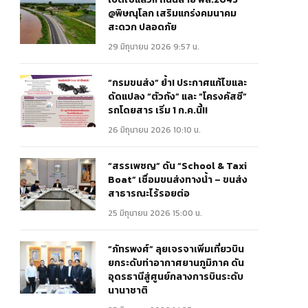
@พิษณุโลก เสริมแกร่งคมนาคม
สะดวก ปลอดภัย
29 มิถุนายน 2026 9:57 น.
“กรมขนส่ง” ย้ำ! ประกาศแก้ไขและ
ดัดแปลง “ตัวถัง” และ “โครงคัสซี”
รถโดยสาร เริ่ม 1 ก.ค.นี้!!
26 มิถุนายน 2026 10:10 น.
“สรรเพชญ” ดัน “School & Taxi
Boat” เชื่อมขนส่งทางน้ำ – ขนส่ง
สาธารณะไร้รอยต่อ
25 มิถุนายน 2026 15:00 น.
“ภัทรพงศ์” ลุยเจรจาเพิ่มเที่ยวบิน
ยกระดับท่าอากาศยานภูมิภาค ดัน
อุดรธานีสู่ศูนย์กลางการบินระดับ
นานาชาติ