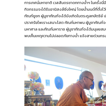
การเทศน์มหาชาติ เวสสันดรชาดกทางน้ำฯ ในครั้งนี่มีป
กิจกรรมจะได้รับอานิสงส์ยิ่งใหญ่ โดยน้ำมนต์ที่ตั้งไว้ใ
กัณฑ์ชูชก ผู้บูชากัณฑ์จะได้บังเกิดในตระกูลกษัตริ
ปราศรัยไพเราะเสนาะโสต กัณฑ์มหาพน ผู้บูชากัณฑ์จ
มหาศาล และกัณฑ์มหาราช ผู้บูชากัณฑ์จะได้มนุษยสม
พบเห็นเหตุความไม่ปลอดภัยทางน้ำ แจ้งสายด่วนกรมเ