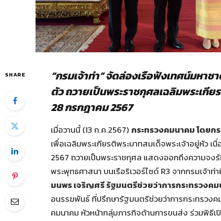
“กรมเจ้าท่า” จัดล่องเรือฟังเทศน์มหา
SHARE
ตัว ถวายเป็นพระราชกุศลเฉลิมพระเกียร
28 กรกฎาคม 2567
เมื่อวานนี้ (13 ก.ค.2567)
กระทรวงคมนาคม โดยกรม
เพื่อเฉลิมพระเกียรติพระบาทสมเด็จพระเจ้าอยู่หัว
2567 ถวายเป็นพระราชกุศล แสดงออกถึงความจงรักภ
พระพุทธศาสนา บนเรือริเวอร์ไซด์ R3 จากกรมเจ้าท่าถ
มนพร เจริญศรี รัฐมนตรีช่วยว่าการกระทรวงค
อนรรฆพันธ์ ที่ปรึกษารัฐมนตรีช่วยว่าการกระทรว
คมนาคม หัวหน้ากลุ่มภารกิจด้านการขนส่ง ร่วมพิธีเป