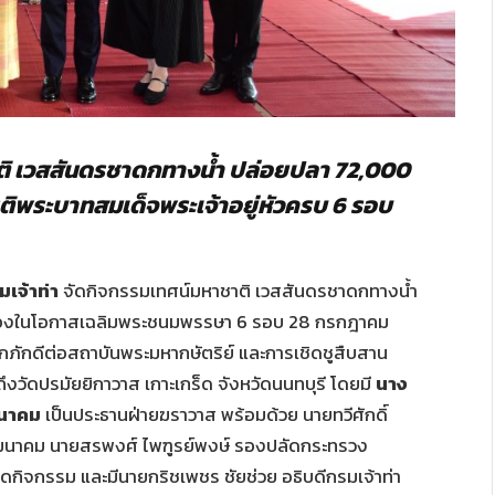
ชาติ เวสสันดรชาดกทางน้ำ ปล่อยปลา 72,000
ติพระบาทสมเด็จพระเจ้าอยู่หัวครบ 6 รอบ
เจ้าท่า
จัดกิจกรรมเทศน์มหาชาติ เวสสันดรชาดกทางน้ำ
 เนื่องในโอกาสเฉลิมพระชนมพรรษา 6 รอบ 28 กรกฎาคม
ักดีต่อสถาบันพระมหากษัตริย์ และการเชิดชูสืบสาน
ึงวัดปรมัยยิกาวาส เกาะเกร็ด จังหวัดนนทบุรี โดยมี
นาง
มนาคม
เป็นประธานฝ่ายฆราวาส พร้อมด้วย นายทวีศักดิ์
งคมนาคม นายสรพงศ์ ไพฑูรย์พงษ์ รองปลัดกระทรวง
ิดกิจกรรม และมีนายกริชเพชร ชัยช่วย อธิบดีกรมเจ้าท่า