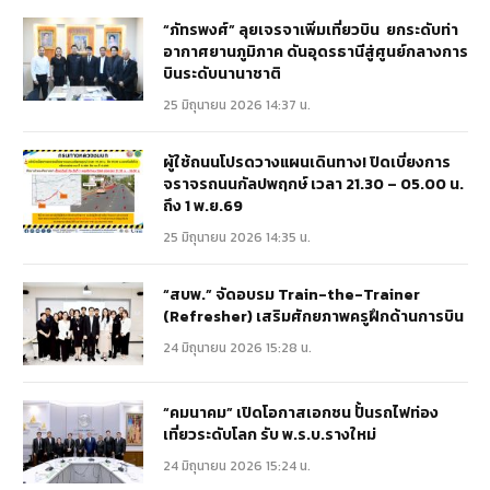
“ภัทรพงศ์” ลุยเจรจาเพิ่มเที่ยวบิน ยกระดับท่า
อากาศยานภูมิภาค ดันอุดรธานีสู่ศูนย์กลางการ
บินระดับนานาชาติ
25 มิถุนายน 2026 14:37 น.
ผู้ใช้ถนนโปรดวางแผนเดินทาง! ปิดเบี่ยงการ
จราจรถนนกัลปพฤกษ์ เวลา 21.30 – 05.00 น.
ถึง 1 พ.ย.69
25 มิถุนายน 2026 14:35 น.
“สบพ.” จัดอบรม Train-the-Trainer
(Refresher) เสริมศักยภาพครูฝึกด้านการบิน
24 มิถุนายน 2026 15:28 น.
“คมนาคม” เปิดโอกาสเอกชน ปั้นรถไฟท่อง
เที่ยวระดับโลก รับ พ.ร.บ.รางใหม่
24 มิถุนายน 2026 15:24 น.