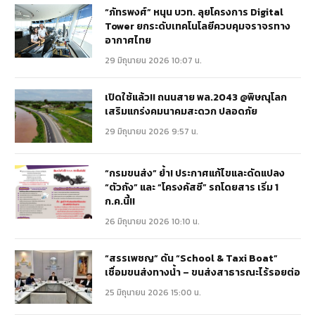
“ภัทรพงศ์” หนุน บวท. ลุยโครงการ Digital
Tower ยกระดับเทคโนโลยีควบคุมจราจรทาง
อากาศไทย
29 มิถุนายน 2026 10:07 น.
เปิดใช้แล้ว!! ถนนสาย พล.2043 @พิษณุโลก
เสริมแกร่งคมนาคมสะดวก ปลอดภัย
29 มิถุนายน 2026 9:57 น.
“กรมขนส่ง” ย้ำ! ประกาศแก้ไขและดัดแปลง
“ตัวถัง” และ “โครงคัสซี” รถโดยสาร เริ่ม 1
ก.ค.นี้!!
26 มิถุนายน 2026 10:10 น.
“สรรเพชญ” ดัน “School & Taxi Boat”
เชื่อมขนส่งทางน้ำ – ขนส่งสาธารณะไร้รอยต่อ
25 มิถุนายน 2026 15:00 น.