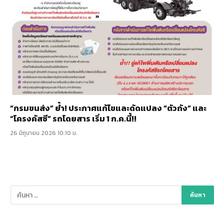
“กรมขนส่ง” ย้ำ! ประกาศแก้ไขและดัดแปลง “ตัวถัง” และ
“โครงคัสซี” รถโดยสาร เริ่ม 1 ก.ค.นี้!!
26 มิถุนายน 2026 10:10 น.