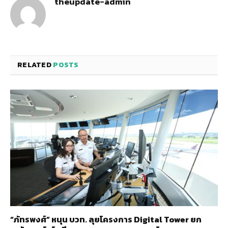
theupdate-admin
RELATED
POSTS
“ภัทรพงศ์” หนุน บวท. ลุยโครงการ Digital Tower ยก