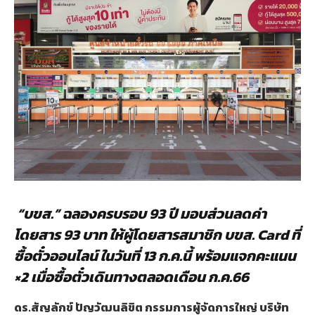
“บขส.” ฉลองครบรอบ 93 ปี มอบส่วนลดค่า
โดยสาร 93 บาท ให้ผู้โดยสารสมาชิก บขส. Card ที่
ซื้อตั๋วออนไลน์ ในวันที่ 13 ก.ค.นี้ พร้อมแจกคะแนน
×2 เมื่อซื้อตั๋วเดินทางตลอดเดือน ก.ค.66
ดร.สัญลักข์ ปัญวัฒนลิขิต กรรมการผู้จัดการใหญ่ บริษัท