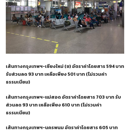
เส้นทางกรุงเทพฯ-เชียงใหม่ (ข) อัตราค่าโดยสาร 594 บาท
รับส่วนลด 93 บาท เหลือเพียง 501 บาท (ไม่รวมค่า
ธรรมเนียม)
เส้นทางกรุงเทพฯ-แม่สอด อัตราค่าโดยสาร 703 บาท รับ
ส่วนลด 93 บาท เหลือเพียง 610 บาท (ไม่รวมค่า
ธรรมเนียม)
เส้นทางกรุงเทพฯ-นครพนม อัตราค่าโดยสาร 605 บาท