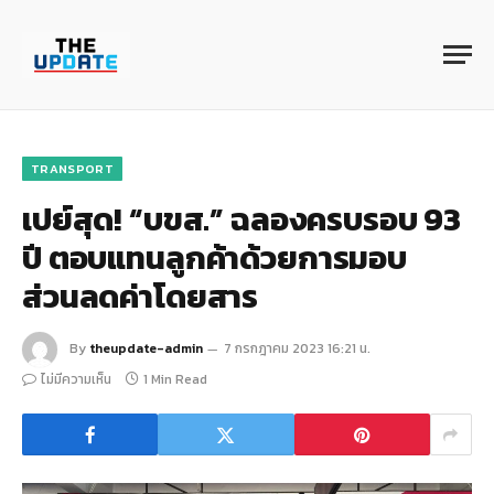
TRANSPORT
เปย์สุด! “บขส.” ฉลองครบรอบ 93
ปี ตอบแทนลูกค้าด้วยการมอบ
ส่วนลดค่าโดยสาร
By
theupdate-admin
7 กรกฎาคม 2023 16:21 น.
ไม่มีความเห็น
1 Min Read