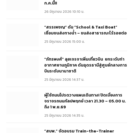
ก.ค.นี้!!
26 มิถุนายน 2026 10:10 น.
“สรรเพชญ” ดัน “School & Taxi Boat”
เชื่อมขนส่งทางน้ำ – ขนส่งสาธารณะไร้รอยต่อ
25 มิถุนายน 2026 15:00 น.
“ภัทรพงศ์” ลุยเจรจาเพิ่มเที่ยวบิน ยกระดับท่า
อากาศยานภูมิภาค ดันอุดรธานีสู่ศูนย์กลางการ
บินระดับนานาชาติ
25 มิถุนายน 2026 14:37 น.
ผู้ใช้ถนนโปรดวางแผนเดินทาง! ปิดเบี่ยงการ
จราจรถนนกัลปพฤกษ์ เวลา 21.30 – 05.00 น.
ถึง 1 พ.ย.69
25 มิถุนายน 2026 14:35 น.
“สบพ.” จัดอบรม Train-the-Trainer