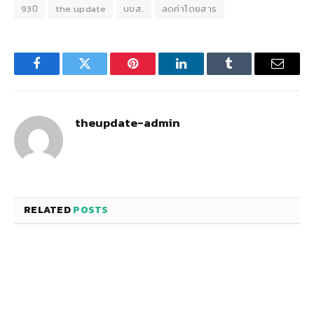
93ปี
the update
บขส.
ลดค่าโดยสาร
Facebook
Twitter
Pinterest
LinkedIn
Tumblr
Email
theupdate-admin
RELATED
POSTS