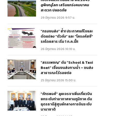
@พิษณุโลก เสริมแกร่งคมนาคม
สะดวก ปลอดภัย
29 มิถุนายน 2026 9:57 น.
“กรมขนส่ง” ย้ำ! ประกาศแก้ไขและ
ดัดแปลง “ตัวถัง” และ “โครงคัสซี”
รถโดยสาร เริ่ม 1 ก.ค.นี้!!
26 มิถุนายน 2026 10:10 น.
“สรรเพชญ” ดัน “School & Taxi
Boat” เชื่อมขนส่งทางน้ำ – ขนส่ง
สาธารณะไร้รอยต่อ
25 มิถุนายน 2026 15:00 น.
“ภัทรพงศ์” ลุยเจรจาเพิ่มเที่ยวบิน
ยกระดับท่าอากาศยานภูมิภาค ดัน
อุดรธานีสู่ศูนย์กลางการบินระดับ
นานาชาติ