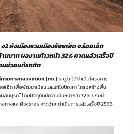
ผังเมืองรวมเมืองร้อยเอ็ด จ.ร้อยเอ็ด
ล้านบาท
ผลงานก้าวหน้า 32
% คาดแล้ว
เสร็จปี
มช่วยแก้รถติด
ิบดีกรมทางหลวงชนบท
(ทช.)
ระบุว่า ได้ดำเนินโครงการ
อยเอ็ด เพื่อพัฒนาเมืองและแก้ไขปัญหา โครงสร้างพื้น
สมบูรณ์ โดยปัจจุบันมีความคืบหน้ากว่า 32% ขณะนี้
ร้างทางและผิวจราจร คาดว่าจะดำเนินการแล้วเสร็จปี 2568