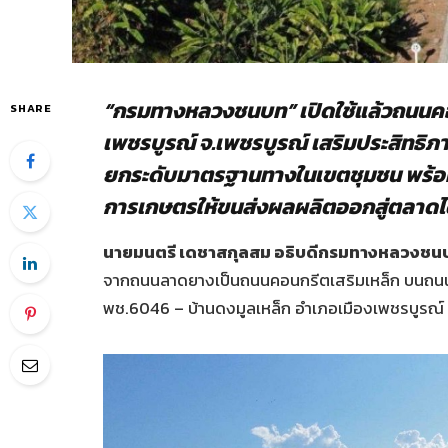
“กรมทางหลวงชนบท” เปิดใช้แล้วถนนคอ
SHARE
เพชรบูรณ์ จ.เพชรบูรณ์ เสริมประสิทธ
ยกระดับมาตรฐานทางในเขตชุมชน พร้อมเ
การเกษตรให้ขนส่งผลผลิตออกสู่ตลาดได้
นายมนตรี เดชาสกุลสม อธิบดีกรมทางหลวงชนบ
จากถนนลาดยางเป็นถนนคอนกรีตเสริมเหล็ก บน
พช.6046 – บ้านดงมูลเหล็ก อำเภอเมืองเพชรบูรณ์ 