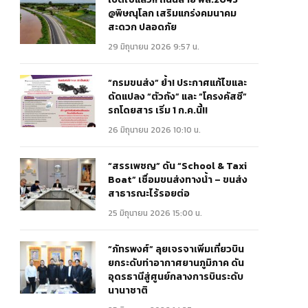
@พิษณุโลก เสริมแกร่งคมนาคม
สะดวก ปลอดภัย
29 มิถุนายน 2026 9:57 น.
“กรมขนส่ง” ย้ำ! ประกาศแก้ไขและ
ดัดแปลง “ตัวถัง” และ “โครงคัสซี”
รถโดยสาร เริ่ม 1 ก.ค.นี้!!
26 มิถุนายน 2026 10:10 น.
“สรรเพชญ” ดัน “School & Taxi
Boat” เชื่อมขนส่งทางน้ำ – ขนส่ง
สาธารณะไร้รอยต่อ
25 มิถุนายน 2026 15:00 น.
“ภัทรพงศ์” ลุยเจรจาเพิ่มเที่ยวบิน
ยกระดับท่าอากาศยานภูมิภาค ดัน
อุดรธานีสู่ศูนย์กลางการบินระดับ
นานาชาติ