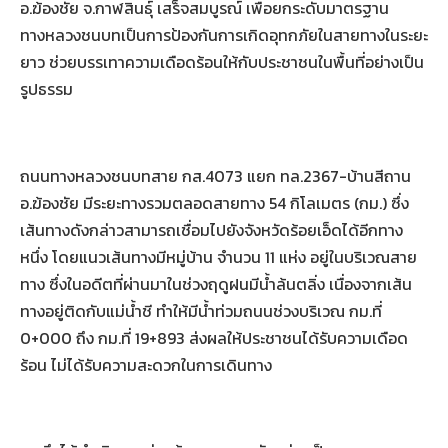
อ.ฆ้องชัย จ.กาฬสินธุ์ เสร็จสมบูรณ์ เพื่อยกระดับมาตรฐาน
ทางหลวงชนบทเป็นการป้องกันการเกิดอุทกภัยในสายทางในระยะ
ยาว ช่วยบรรเทาความเดือดร้อนให้กับประชาชนในพื้นที่อย่างเป็น
รูปธรรม
ถนนทางหลวงชนบทสาย กส.4073 แยก ทล.2367-บ้านสีถาน
อ.ฆ้องชัย มีระยะทางรวมตลอดสายทาง 54 กิโลเมตร (กม.) ซึ่ง
เส้นทางดังกล่าวสามารถเชื่อมไปยังจังหวัดร้อยเอ็ดได้อีกทาง
หนึ่ง โดยแนวเส้นทางมีหมู่บ้าน จำนวน 11 แห่ง อยู่ในบริเวณสาย
ทาง ซึ่งในอดีตที่ผ่านมาในช่วงฤดูฝนมีน้ำล้นตลิ่ง เนื่องจากเส้น
ทางอยู่ติดกับแม่น้ำชี ทำให้มีน้ำท่วมถนนช่วงบริเวณ กม.ที่
0+000 ถึง กม.ที่ 19+893 ส่งผลให้ประชาชนได้รับความเดือด
ร้อน ไม่ได้รับความสะดวกในการเดินทาง