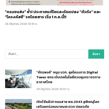
“กรมขนส่ง” ย้ำ! ประกาศแก้ไขและดัดแปลง “ตัวถัง” และ
“โครงคัสซี” รถโดยสาร เริ่ม 1 ก.ค.นี้!!
26 มิถุนายน 2026 10:10 น.
“ภัทรพงศ์” หนุน บวท. ลุยโครงการ Digital
Tower ยกระดับเทคโนโลยีควบคุมจราจรทาง
อากาศไทย
29 มิถุนายน 2026 10:07 น.
เปิดใช้แล้ว!! ถนนสาย พล.2043 @พิษณุโลก
เสริมแกร่งคมนาคมสะดวก ปลอดภัย