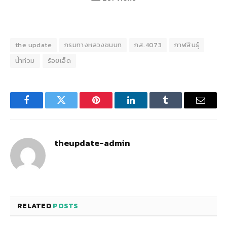
the update
กรมทางหลวงชนบท
กส.4073
กาฬสินธุ์
น้ำท่วม
ร้อยเอ็ด
Facebook
Twitter
Pinterest
LinkedIn
Tumblr
Email
theupdate-admin
RELATED
POSTS