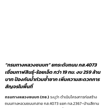
“กรมทางหลวงชนบท” ยกระดับถนน กส.4073
เชื่อมกาฬสินธุ์-ร้อยเอ็ด กว่า 19 กม. งบ 259 ล้าน
บาท ป้องกันน้ำท่วมซ้ำซาก เพิ่มความสะดวกการ
สัญจรในพื้นที่
กรมทางหลวงชนบท (ทช.)
ระบุว่า ดำเนินโครงการก่อสร้าง
ถนนทางหลวงชนบทสาย กส.4073 แยก ทล.2367-บ้านสีถาน