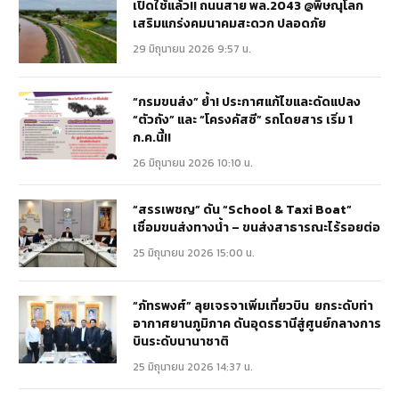
เปิดใช้แล้ว!! ถนนสาย พล.2043 @พิษณุโลก
เสริมแกร่งคมนาคมสะดวก ปลอดภัย
29 มิถุนายน 2026 9:57 น.
“กรมขนส่ง” ย้ำ! ประกาศแก้ไขและดัดแปลง
“ตัวถัง” และ “โครงคัสซี” รถโดยสาร เริ่ม 1
ก.ค.นี้!!
26 มิถุนายน 2026 10:10 น.
“สรรเพชญ” ดัน “School & Taxi Boat”
เชื่อมขนส่งทางน้ำ – ขนส่งสาธารณะไร้รอยต่อ
25 มิถุนายน 2026 15:00 น.
“ภัทรพงศ์” ลุยเจรจาเพิ่มเที่ยวบิน ยกระดับท่า
อากาศยานภูมิภาค ดันอุดรธานีสู่ศูนย์กลางการ
บินระดับนานาชาติ
25 มิถุนายน 2026 14:37 น.