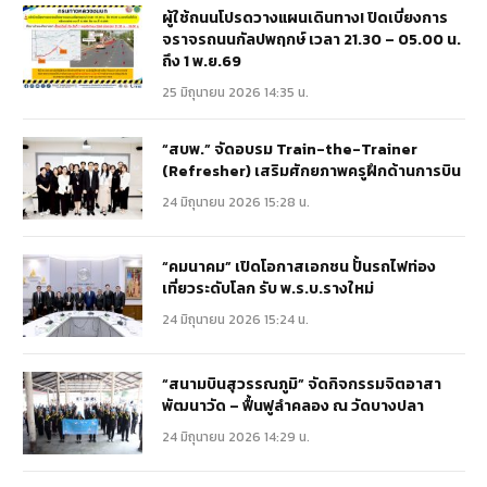
ผู้ใช้ถนนโปรดวางแผนเดินทาง! ปิดเบี่ยงการ
จราจรถนนกัลปพฤกษ์ เวลา 21.30 – 05.00 น.
ถึง 1 พ.ย.69
25 มิถุนายน 2026 14:35 น.
“สบพ.” จัดอบรม Train-the-Trainer
(Refresher) เสริมศักยภาพครูฝึกด้านการบิน
24 มิถุนายน 2026 15:28 น.
“คมนาคม” เปิดโอกาสเอกชน ปั้นรถไฟท่อง
เที่ยวระดับโลก รับ พ.ร.บ.รางใหม่
24 มิถุนายน 2026 15:24 น.
“สนามบินสุวรรณภูมิ” จัดกิจกรรมจิตอาสา
พัฒนาวัด – ฟื้นฟูลำคลอง ณ วัดบางปลา
24 มิถุนายน 2026 14:29 น.