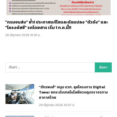
“กรมขนส่ง” ย้ำ! ประกาศแก้ไขและดัดแปลง “ตัวถัง” และ
“โครงคัสซี” รถโดยสาร เริ่ม 1 ก.ค.นี้!!
26 มิถุนายน 2026 10:10 น.
“ภัทรพงศ์” หนุน บวท. ลุยโครงการ Digital
Tower ยกระดับเทคโนโลยีควบคุมจราจรทาง
อากาศไทย
29 มิถุนายน 2026 10:07 น.