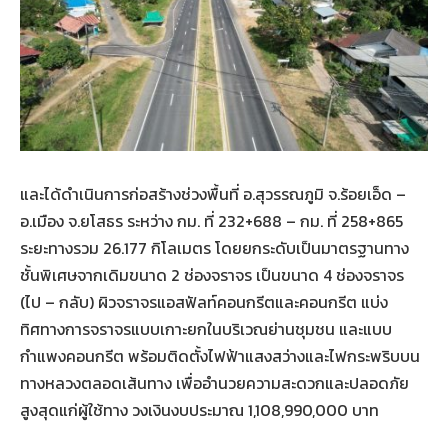
และได้ดำเนินการก่อสร้างช่วงพื้นที่ อ.สุวรรณภูมิ จ.ร้อยเอ็ด –
อ.เมือง จ.ยโสธร ระหว่าง กม. ที่ 232+688 – กม. ที่ 258+865
ระยะทางรวม 26.177 กิโลเมตร โดยยกระดับเป็นมาตรฐานทาง
ชั้นพิเศษจากเดิมขนาด 2 ช่องจราจร เป็นขนาด 4 ช่องจราจร
(ไป – กลับ) ผิวจราจรแอสฟัลท์คอนกรีตและคอนกรีต แบ่ง
ทิศทางการจราจรแบบเกาะยกในบริเวณย่านชุมชน และแบบ
กำแพงคอนกรีต พร้อมติดตั้งไฟฟ้าแสงสว่างและไฟกระพริบบน
ทางหลวงตลอดเส้นทาง เพื่ออำนวยความสะดวกและปลอดภัย
สูงสุดแก่ผู้ใช้ทาง วงเงินงบประมาณ 1,108,990,000 บาท