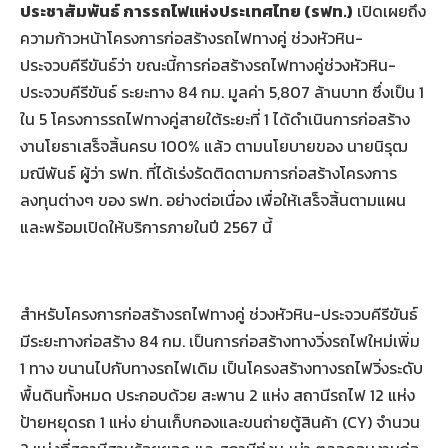
ประชาสัมพันธ์ การรถไฟแห่งประเทศไทย (รฟท.)
เปิดเผยถึง
ความก้าวหน้าโครงการก่อสร้างรถไฟทางคู่ ช่วงหัวหิน-
ประจวบคีรีขันธ์ว่า ขณะนี้การก่อสร้างรถไฟทางคู่ช่วงหัวหิน-
ประจวบคีรีขันธ์ ระยะทาง 84 กม. มูลค่า 5,807 ล้านบาท ซึ่งเป็น 1
ใน 5 โครงการรถไฟทางคู่สายใต้ระยะที่ 1 ได้ดำเนินการก่อสร้าง
งานโยธาเสร็จสิ้นครบ 100% แล้ว ตามนโยบายของ นายนิรุฒ
มณีพันธ์ ผู้ว่า รฟท. ที่ได้เร่งรัดติดตามการก่อสร้างโครงการ
ลงทุนต่างๆ ของ รฟท. อย่างต่อเนื่อง เพื่อให้เสร็จสิ้นตามแผน
และพร้อมเปิดให้บริการภายในปี 2567 นี้
สำหรับโครงการก่อสร้างรถไฟทางคู่ ช่วงหัวหิน-ประจวบคีรีขันธ์
มีระยะทางก่อสร้าง 84 กม. เป็นการก่อสร้างทางวิ่งรถไฟใหม่เพิ่ม
1 ทาง ขนานไปกับทางรถไฟเดิม เป็นโครงสร้างทางรถไฟวิ่งระดับ
พื้นดินทั้งหมด ประกอบด้วย สะพาน 2 แห่ง สถานีรถไฟ 12 แห่ง
ป้ายหยุดรถ 1 แห่ง ย่านเก็บกองและขนถ่ายตู้สินค้า (CY) จำนวน