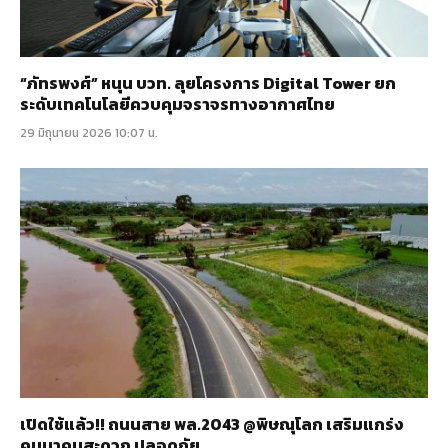
“ภัทรพงศ์” หนุน บวท. ลุยโครงการ Digital Tower ยก
ระดับเทคโนโลยีควบคุมจราจรทางอากาศไทย
29 มิถุนายน 2026 10:07 น.
เปิดใช้แล้ว!! ถนนสาย พล.2043 @พิษณุโลก เสริมแกร่ง
คมนาคมสะดวก ปลอดภัย