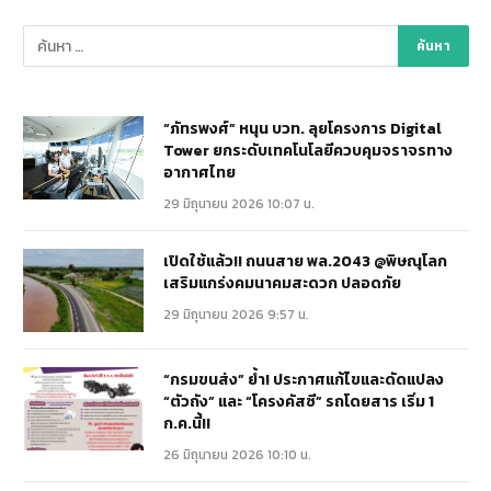
“ภัทรพงศ์” หนุน บวท. ลุยโครงการ Digital
Tower ยกระดับเทคโนโลยีควบคุมจราจรทาง
อากาศไทย
29 มิถุนายน 2026 10:07 น.
เปิดใช้แล้ว!! ถนนสาย พล.2043 @พิษณุโลก
เสริมแกร่งคมนาคมสะดวก ปลอดภัย
29 มิถุนายน 2026 9:57 น.
“กรมขนส่ง” ย้ำ! ประกาศแก้ไขและดัดแปลง
“ตัวถัง” และ “โครงคัสซี” รถโดยสาร เริ่ม 1
ก.ค.นี้!!
26 มิถุนายน 2026 10:10 น.