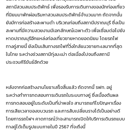
สถานีสวนสนประดิพัทธ์ เพื่อรองรับการเดินทางของนักท่องเที่ยว
ที่นิยมมาพักผ่อนริมหาสวนสนประดิพัทธ์จำนวนมาก ถัดจากนั้น
ยังมีการก่อสร้างสะพานดำ บริเวณก่อนถึงสถานีปราณบุรี ซึ่งเป็น
สะพานที่มีความสวยงามมีเอกลักษณ์เฉพาะตัว เพื่อเชื่อมต่อไปยัง
หาดปราณบุรีอีกแหล่งท่องเที่ยวชายหาดยอดนิยม โดยรถไฟ
ทางคู่สายนี้ ยังเป็นเส้นทางรถไฟที่วิ่งใกล้แนวชายทะเลมากที่สุด
ในไทย ระหว่างช่วงสถานีทุ่งมะเม่า ต่อเนื่องไปจนถึงสถานี
ประจวบคีรีขันธ์อีกด้วย
หลังจากก่อสร้างงานโยธาเสร็จสิ้นแล้ว ถัดจากนี้ รฟท. อยู่
ระหว่างทำการทดสอบการเดินรถในระบบทางคู่ ซึ่งเบื้องต้นผล
การทดสอบอยู่ในระดับเป็นที่น่าพอใจ สามารถแก้ไขปัญหาเรื่อง
การเสียเวลาของขบวนรถ และการสับเปลี่ยนรางได้เป็นอย่างดี
โดยการรถไฟฯ คาดการณ์ว่าจะสามารถเปิดให้บริการเดินรถแบบ
ทางคู่ได้เต็มรูปแบบภายในปี 2567 ที่จะถึงนี้