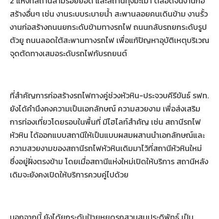
2 แห่งที่สถานีสามร้อยยอด และสถานีทุ่งมะเม่า ตลอดจนงานก่อ
สร้างอื่นๆ เช่น งานระบบระบายน้ำ สะพานลอยคนเดินข้าม งานรั้ว
งานก่อสร้างถนนยกระดับข้ามทางรถไฟ ถนนกลับรถยกระดับรูป
ตัวยู ถนนลอดใต้สะพานทางรถไฟ เพื่อแก้ปัญหาอุบัติเหตุบริเวณ
จุดตัดทางเสมอระดับรถไฟกับรถยนต์
ที่สำคัญการก่อสร้างรถไฟทางคู่ช่วงหัวหิน-ประจวบคีรีขันธ์ รฟท.
ยังได้คำนึงคงความเป็นเอกลักษณ์ ความสวยงาม เพื่อส่งเสริม
การท่องเที่ยวโดยรอบในพื้นที่ มีไฮไลท์สำคัญ เช่น สถานีรถไฟ
หัวหิน ได้ออกแบบสถานีให้เป็นแบบผสมผสานนำเอกลักษณ์และ
ความสวยงามของสถานีรถไฟหัวหินเดิมมาไว้ที่สถานีหัวหินใหม่
ซึ่งอยู่ฝั่งตรงข้าม โดยเมื่อสถานีแห่งใหม่เปิดให้บริการ สถานีหลัง
เดิมจะยังคงเปิดให้บริการควบคู่ไปด้วย
นอกจากนี้ ยังได้ยกระดับป้ายหยุดรถสวนสนประดิพัทธ์ เป็น