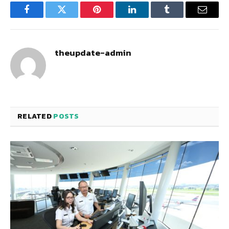
Facebook
Twitter
Pinterest
LinkedIn
Tumblr
Email
theupdate-admin
RELATED
POSTS