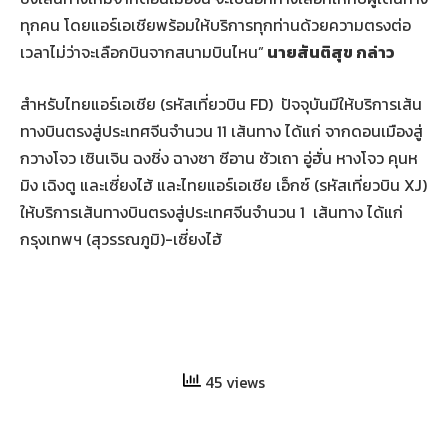
ทุกคน โดยแอร์เอเชียพร้อมให้บริการทุกท่านด้วยความตรงต่อ
เวลาไม่ว่าจะเลือกบินจากสนามบินไหน”
นายสันติสุข กล่าว
สำหรับไทยแอร์เอเชีย (รหัสเที่ยวบิน FD) ปัจจุบันมีให้บริการเส้น
ทางบินตรงสู่ประเทศจีนจำนวน 11 เส้นทาง ได้แก่ จากดอนเมืองสู่
กวางโจว เซินเจิน ฉงชิ่ง ฉางซา ซีอาน ซัวเถา อู่ฮั่น หางโจว คุนห
มิง เฉิงตู และเซี่ยงไฮ้ และไทยแอร์เอเชีย เอ็กซ์ (รหัสเที่ยวบิน XJ)
ให้บริการเส้นทางบินตรงสู่ประเทศจีนจำนวน 1 เส้นทาง ได้แก่
กรุงเทพฯ (สุวรรณภูมิ)-เซี่ยงไฮ้
45 views