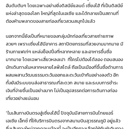
อันดับต้นๆ โดยเฉพาะอย่างยิ่งดิสนีย์แลนด์ เซี่ยงไฮ้ ที่เป็นดิสนีย์
แห่งล่าสุดของโลก ใหญ่ที่สุดในเอเชีย และได้กลายเป็นสถานที่
ต้องห้ามพลาดของสายท่องเที่ยวสวนสนุกไปแล้ว
นอกจากนี้ยังเป็นที่หมายของกลุ่มนักท่องเที่ยวสายถ่ายภาพ
สวยๆ เพราะเซี่ยงไฮ้มีอาคาร สถาปัตยกรรมที่สวยงามมากมาย มี
ร้านกาแฟเท่ๆ แหล่งช็อปปิ้งที่หลากหลาย และอาหารขึ้นชื่อ
มากมาย โดยเฉพาะเสี่ยวหลงเปา ที่ใครไปต้องได้ลอง ตอบสนอง
นักเดินทางในหลากหลายไลฟ์สไตล์ ถือเป็นเมืองที่ขึ้นชื่อด้านการ
ผสมผสานวัฒนธรรมตะวันออกและตะวันเข้ากันอย่างลงตัว อีก
ทั้งยังมีระบบขนส่งสาธารณะที่สะดวก สบาย และระบบการชำระ
เงินที่ง่ายขึ้นเป็นอย่างมาก ไม่เป็นอุปสรรคต่อการเดินทางท่อง
เที่ยวอย่างแน่นอน
“ในเส้นทางบินตรงสู่เซี่ยงไฮ้นี้ ปัจจุบันมีสายการบินไทยแอร์
เอเชีย เอ็กซ์ ที่ให้บริการบินตรงจากสนามบินสุวรรณภูมิ อยู่แล้ว
ซึ่งเส้นทางใหม่จากดอนเมืองนี้ จะเป็นอีกทางเลือกให้กับผู้เดินทาง