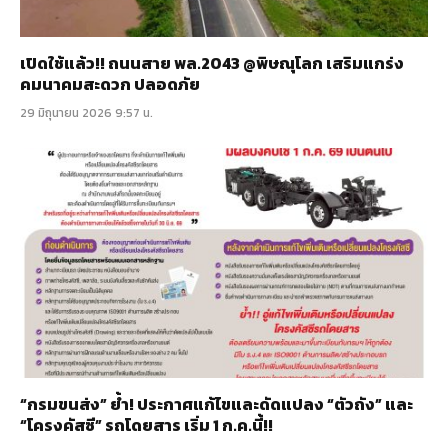
เปิดใช้แล้ว!! ถนนสาย พล.2043 @พิษณุโลก เสริมแกร่ง
คมนาคมสะดวก ปลอดภัย
29 มิถุนายน 2026 9:57 น.
“กรมขนส่ง” ย้ำ! ประกาศแก้ไขและดัดแปลง “ตัวถัง” และ
“โครงคัสซี” รถโดยสาร เริ่ม 1 ก.ค.นี้!!