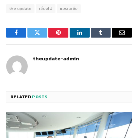
the update
เซี่ยงไฮ้
แอร์เอเชีย
Facebook
Twitter
Pinterest
LinkedIn
Tumblr
Email
theupdate-admin
RELATED
POSTS