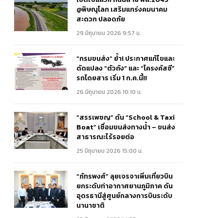
@พิษณุโลก เสริมแกร่งคมนาคม
สะดวก ปลอดภัย
29 มิถุนายน 2026 9:57 น.
“กรมขนส่ง” ย้ำ! ประกาศแก้ไขและ
ดัดแปลง “ตัวถัง” และ “โครงคัสซี”
รถโดยสาร เริ่ม 1 ก.ค.นี้!!
26 มิถุนายน 2026 10:10 น.
“สรรเพชญ” ดัน “School & Taxi
Boat” เชื่อมขนส่งทางน้ำ – ขนส่ง
สาธารณะไร้รอยต่อ
25 มิถุนายน 2026 15:00 น.
“ภัทรพงศ์” ลุยเจรจาเพิ่มเที่ยวบิน
ยกระดับท่าอากาศยานภูมิภาค ดัน
อุดรธานีสู่ศูนย์กลางการบินระดับ
นานาชาติ