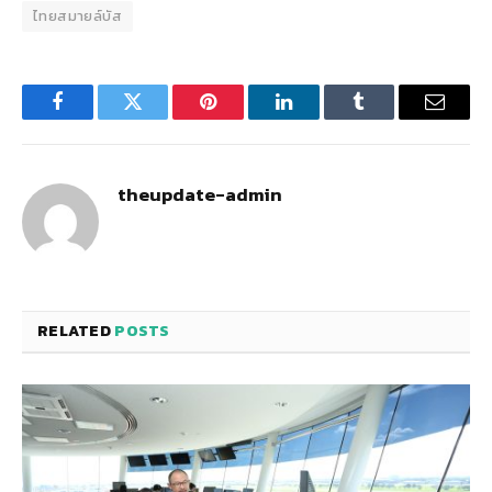
ไทยสมายล์บัส
Facebook
Twitter
Pinterest
LinkedIn
Tumblr
Email
theupdate-admin
RELATED
POSTS