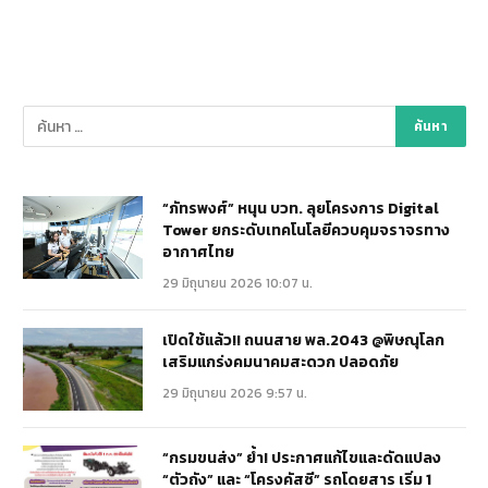
“ภัทรพงศ์” หนุน บวท. ลุยโครงการ Digital
Tower ยกระดับเทคโนโลยีควบคุมจราจรทาง
อากาศไทย
29 มิถุนายน 2026 10:07 น.
เปิดใช้แล้ว!! ถนนสาย พล.2043 @พิษณุโลก
เสริมแกร่งคมนาคมสะดวก ปลอดภัย
29 มิถุนายน 2026 9:57 น.
“กรมขนส่ง” ย้ำ! ประกาศแก้ไขและดัดแปลง
“ตัวถัง” และ “โครงคัสซี” รถโดยสาร เริ่ม 1