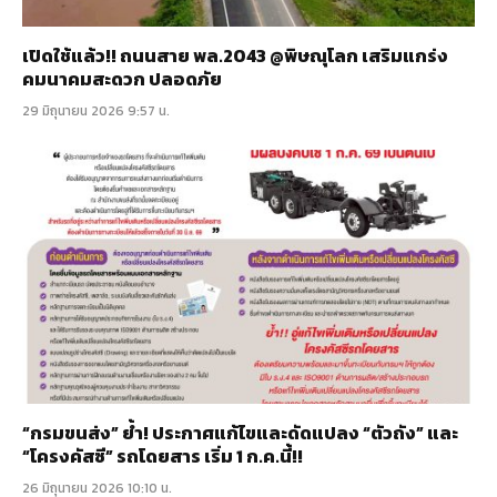
เปิดใช้แล้ว!! ถนนสาย พล.2043 @พิษณุโลก เสริมแกร่ง
คมนาคมสะดวก ปลอดภัย
29 มิถุนายน 2026 9:57 น.
“กรมขนส่ง” ย้ำ! ประกาศแก้ไขและดัดแปลง “ตัวถัง” และ
“โครงคัสซี” รถโดยสาร เริ่ม 1 ก.ค.นี้!!
26 มิถุนายน 2026 10:10 น.