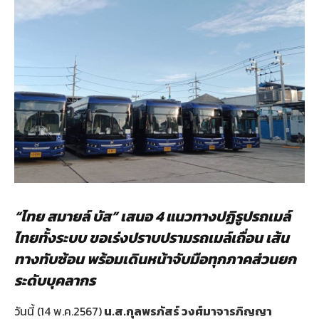
“ไทย สมายล์ บัส” เสนอ 4 แนวทางปฏิรูปรถเมล์
ไทยทั้งระบบ ขอเร่งปราบปรามรถเมล์เถื่อน เส้น
ทางทับซ้อน พร้อมเดินหน้าจับมือทุกภาคส่วนยก
ระดับบุคลากร
วันนี้ (14 พ.ค.2567)
น.ส.กุลพรภัสร์ วงศ์มาจารภิญญา