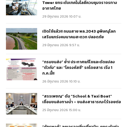
Tower ยกระดับเทคโนโลยีควบคุมจราจรทาง
อากาศไทย
29 มิถุนายน 2026 10:07 น.
เปิดใช้แล้ว!! ถนนสาย พล.2043 @พิษณุโลก
เสริมแกร่งคมนาคมสะดวก ปลอดภัย
29 มิถุนายน 2026 9:57 น.
“กรมขนส่ง” ย้ำ! ประกาศแก้ไขและดัดแปลง
“ตัวถัง” และ “โครงคัสซี” รถโดยสาร เริ่ม 1
ก.ค.นี้!!
26 มิถุนายน 2026 10:10 น.
“สรรเพชญ” ดัน “School & Taxi Boat”
เชื่อมขนส่งทางน้ำ – ขนส่งสาธารณะไร้รอยต่อ
25 มิถุนายน 2026 15:00 น.
“ภัทรพงศ์” ลุยเจรจาเพิ่มเที่ยวบิน ยกระดับท่า