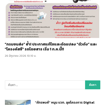
“กรมขนส่ง” ย้ำ! ประกาศแก้ไขและดัดแปลง “ตัวถัง” และ
“โครงคัสซี” รถโดยสาร เริ่ม 1 ก.ค.นี้!!
26 มิถุนายน 2026 10:10 น.
“ภัทรพงศ์” หนุน บวท. ลุยโครงการ Digital