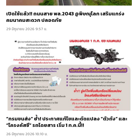
เปิดใช้แล้ว!! ถนนสาย พล.2043 @พิษณุโลก เสริมแกร่ง
คมนาคมสะดวก ปลอดภัย
29 มิถุนายน 2026 9:57 น.
“กรมขนส่ง” ย้ำ! ประกาศแก้ไขและดัดแปลง “ตัวถัง” และ
“โครงคัสซี” รถโดยสาร เริ่ม 1 ก.ค.นี้!!
26 มิถุนายน 2026 10:10 น.