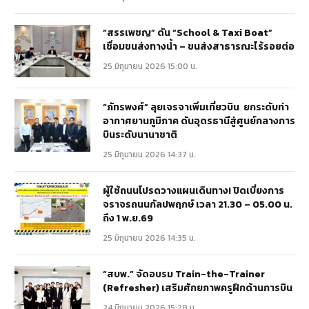
“สรรเพชญ” ดัน “School & Taxi Boat”
เชื่อมขนส่งทางน้ำ – ขนส่งสาธารณะไร้รอยต่อ
25 มิถุนายน 2026 15:00 น.
“ภัทรพงศ์” ลุยเจรจาเพิ่มเที่ยวบิน ยกระดับท่า
อากาศยานภูมิภาค ดันอุดรธานีสู่ศูนย์กลางการ
บินระดับนานาชาติ
25 มิถุนายน 2026 14:37 น.
ผู้ใช้ถนนโปรดวางแผนเดินทาง! ปิดเบี่ยงการ
จราจรถนนกัลปพฤกษ์ เวลา 21.30 – 05.00 น.
ถึง 1 พ.ย.69
25 มิถุนายน 2026 14:35 น.
“สบพ.” จัดอบรม Train-the-Trainer
(Refresher) เสริมศักยภาพครูฝึกด้านการบิน
24 มิถุนายน 2026 15:28 น.