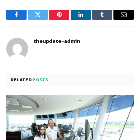
Facebook
Twitter
Pinterest
LinkedIn
Tumblr
Email
theupdate-admin
RELATED
POSTS