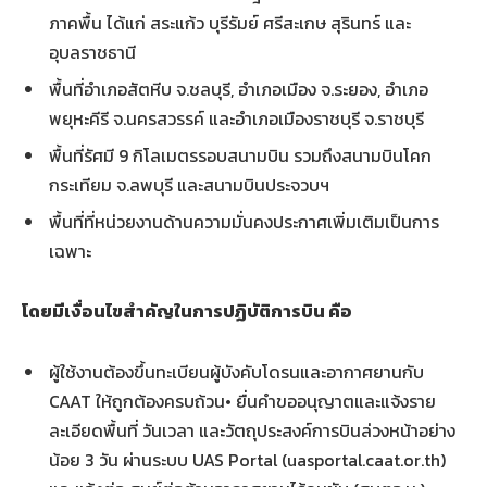
ภาคพื้น ได้แก่ สระแก้ว บุรีรัมย์ ศรีสะเกษ สุรินทร์ และ
อุบลราชธานี
พื้นที่อำเภอสัตหีบ จ.ชลบุรี, อำเภอเมือง จ.ระยอง, อำเภอ
พยุหะคีรี จ.นครสวรรค์ และอำเภอเมืองราชบุรี จ.ราชบุรี
พื้นที่รัศมี 9 กิโลเมตรรอบสนามบิน รวมถึงสนามบินโคก
กระเทียม จ.ลพบุรี และสนามบินประจวบฯ
พื้นที่ที่หน่วยงานด้านความมั่นคงประกาศเพิ่มเติมเป็นการ
เฉพาะ
โดยมีเงื่อนไขสำคัญในการปฏิบัติการบิน คือ
ผู้ใช้งานต้องขึ้นทะเบียนผู้บังคับโดรนและอากาศยานกับ
CAAT ให้ถูกต้องครบถ้วน• ยื่นคำขออนุญาตและแจ้งราย
ละเอียดพื้นที่ วันเวลา และวัตถุประสงค์การบินล่วงหน้าอย่าง
น้อย 3 วัน ผ่านระบบ UAS Portal (uasportal.caat.or.th)