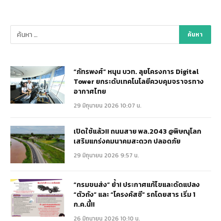
“ภัทรพงศ์” หนุน บวท. ลุยโครงการ Digital
Tower ยกระดับเทคโนโลยีควบคุมจราจรทาง
อากาศไทย
29 มิถุนายน 2026 10:07 น.
เปิดใช้แล้ว!! ถนนสาย พล.2043 @พิษณุโลก
เสริมแกร่งคมนาคมสะดวก ปลอดภัย
29 มิถุนายน 2026 9:57 น.
“กรมขนส่ง” ย้ำ! ประกาศแก้ไขและดัดแปลง
“ตัวถัง” และ “โครงคัสซี” รถโดยสาร เริ่ม 1
ก.ค.นี้!!
26 มิถุนายน 2026 10:10 น.