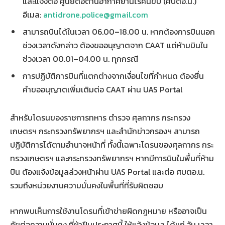
และแจ้งต่อ ศูนย์ต่อต้านอากาศยานไร้คนขับ (ศบตอ.น.)
อีเมล:
antidrone.police@gmail.com
สามารถบินได้ในเวลา 06.00–18.00 น. หากต้องการบินนอก
ช่วงเวลาดังกล่าว ต้องขออนุญาตจาก CAAT แต่ห้ามบินใน
ช่วงเวลา 00.01–04.00 น. ทุกกรณี
การปฏิบัติการบินที่แตกต่างจากเงื่อนไขที่กำหนด ต้องยื่น
คำขออนุญาตเพิ่มเติมต่อ CAAT ผ่าน UAS Portal
สำหรับโดรนของราชการทหาร ตำรวจ ศุลกากร กระทรวง
เกษตรฯ กระทรวงทรัพยากรฯ และสำนักข่าวกรองฯ สามารถ
ปฏิบัติการได้ตามอำนาจหน้าที่ ทั้งนี้เฉพาะโดรนของศุลกากร กระ
ทรวงเกษตรฯ และกระทรวงทรัพยากรฯ หากมีการบินในพื้นที่ห้าม
บิน ต้องแจ้งข้อมูลล่วงหน้าผ่าน UAS Portal และต่อ ศบตอ.น.
รวมถึงหน่วยงานความมั่นคงในพื้นที่ที่รับผิดชอบ
หากพบเห็นการใช้งานโดรนที่เข้าข่ายผิดกฎหมาย หรืออาจเป็น
ภัยต่อความมั่นคง ที่ฝ่าฝืนประกาศนี้ ให้แจ้งข้อมูล ได้แก่ วัน เวลา