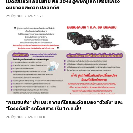
เปิดใช้แล้ว!! ถนนสาย พล.2043 @พิษณุโลก เสริมแกร่ง
คมนาคมสะดวก ปลอดภัย
29 มิถุนายน 2026 9:57 น.
“กรมขนส่ง” ย้ำ! ประกาศแก้ไขและดัดแปลง “ตัวถัง” และ
“โครงคัสซี” รถโดยสาร เริ่ม 1 ก.ค.นี้!!
26 มิถุนายน 2026 10:10 น.