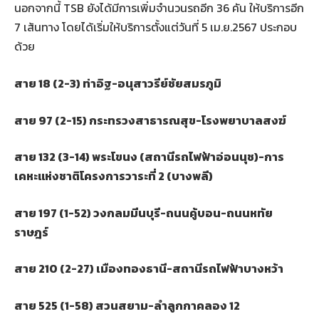
นอกจากนี้ TSB ยังได้มีการเพิ่มจำนวนรถอีก 36 คัน ให้บริการอีก
7 เส้นทาง โดยได้เริ่มให้บริการตั้งแต่วันที่ 5 เม.ย.2567 ประกอบ
ด้วย
สาย 18 (2-3) ท่าอิฐ-อนุสาวรีย์ชัยสมรภูมิ
สาย 97 (2-15) กระทรวงสาธารณสุข-โรงพยาบาลสงฆ์
สาย 132 (3-14) พระโขนง (สถานีรถไฟฟ้าอ่อนนุช)-การ
เคหะแห่งชาติโครงการวาระที่ 2 (บางพลี)
สาย 197 (1-52) วงกลมมีนบุรี-ถนนคู้บอน-ถนนหทัย
ราษฎร์
สาย 210 (2-27) เมืองทองธานี-สถานีรถไฟฟ้าบางหว้า
สาย 525 (1-58) สวนสยาม-ลำลูกกาคลอง 12