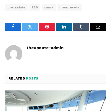
the update
TSB
รถเมล์
ไทยสมายล์บัส
Facebook
Twitter
Pinterest
LinkedIn
Tumblr
Email
theupdate-admin
RELATED
POSTS