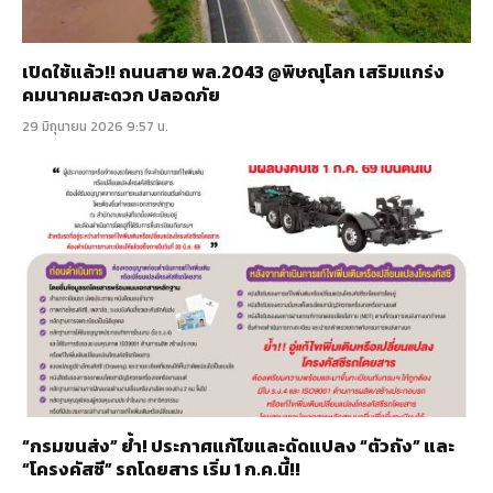
เปิดใช้แล้ว!! ถนนสาย พล.2043 @พิษณุโลก เสริมแกร่ง
คมนาคมสะดวก ปลอดภัย
29 มิถุนายน 2026 9:57 น.
“กรมขนส่ง” ย้ำ! ประกาศแก้ไขและดัดแปลง “ตัวถัง” และ
“โครงคัสซี” รถโดยสาร เริ่ม 1 ก.ค.นี้!!